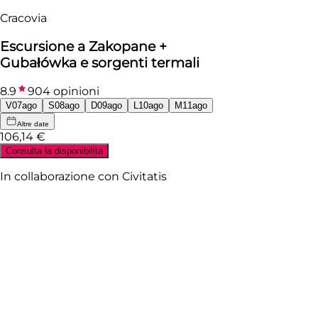
Cracovia
Escursione a Zakopane +
Gubałówka e sorgenti termali
8.9
904 opinioni
V
07
ago
S
08
ago
D
09
ago
L
10
ago
M
11
ago
Altre date
106
,
14
€
Consulta la disponibilità
In collaborazione con
Civitatis