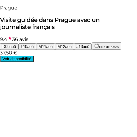
Prague
Visite guidée dans Prague avec un
journaliste français
9.4
36 avis
D
09
aoû
L
10
aoû
M
11
aoû
M
12
aoû
J
13
aoû
Plus de dates
37
,
50
€
Voir disponibilité