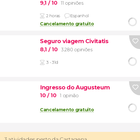
9,1
/ 10
11 opiniões
2 horas
Espanhol
Cancelamento gratuito
Seguro viagem Civitatis
8,1
/ 10
3.280 opiniões
3 - 31d
Ingresso do Augusteum
10
/ 10
1 opinião
Cancelamento gratuito
3 atividades perto da Cartagena