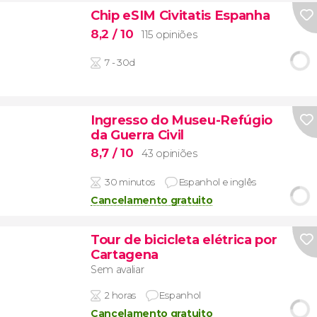
Chip eSIM Civitatis Espanha
8,2
/ 10
115 opiniões
7 - 30d
Ingresso do Museu-Refúgio
da Guerra Civil
8,7
/ 10
43 opiniões
30 minutos
Espanhol e inglês
Cancelamento gratuito
Tour de bicicleta elétrica por
Cartagena
Sem avaliar
2 horas
Espanhol
Cancelamento gratuito