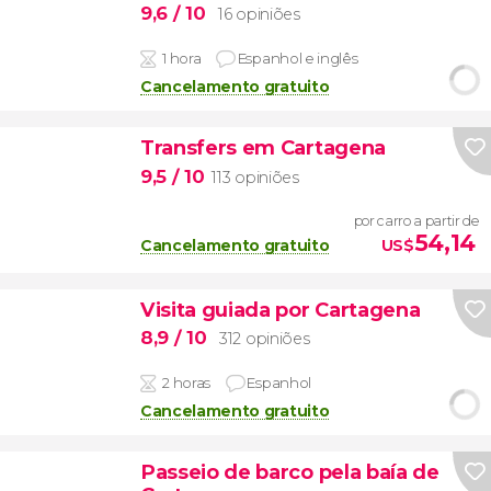
9,6
/ 10
16 opiniões
1 hora
Espanhol e inglês
Cancelamento gratuito
Transfers em Cartagena
9,5
/ 10
113 opiniões
por carro a partir de
54,14
Cancelamento gratuito
US$
Visita guiada por Cartagena
8,9
/ 10
312 opiniões
2 horas
Espanhol
Cancelamento gratuito
Passeio de barco pela baía de