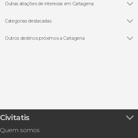
Outras atrações de interesse em Cartagena
Teatro Romano de Cartagena
Categorias destacadas
Visitas guiadas e free tours
Outros destinos próximos a Cartagena
Ver todos
La Azohía
Isla Plana
Torre-Pacheco
Múrcia
Cabo de Palos
Civitatis
Quem somos