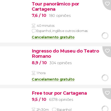
Tour panorâmico por
Cartagena
7,6
/ 10
180 opiniões
40 minutos
Espanhol, inglês e outros idiomas
Cancelamento gratuito
Ingresso do Museu do Teatro
Romano
8,9
/ 10
304 opiniões
1 hora
Cancelamento gratuito
Free tour por Cartagena
9,5
/ 10
6.578 opiniões
2h 30m
Espanhol