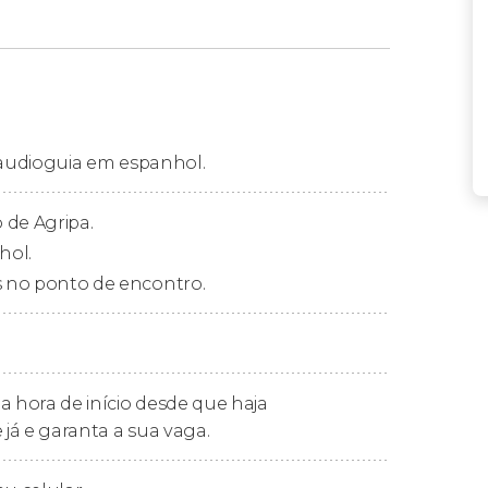
pa com audioguia
 onde estaremos esperando para lhe dar as
a fazer o
download do audioguia
no seu
m audioguia em espanhol.
ento da visita, será o momento de irmos até
ssar pelo controle de segurança obrigatório,
 de Agripa.
hol.
s no ponto de encontro.
orar esse templo milenar por conta própria.
 edifício fascina arquitetos e artistas há
har com a maior cúpula de concreto do
a hora de início desde que haja
 já e garanta a sua vaga.