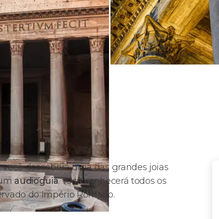
, você descobrirá uma das grandes joias
a um
audioguia
, você conhecerá todos os
rvado do Império Romano.