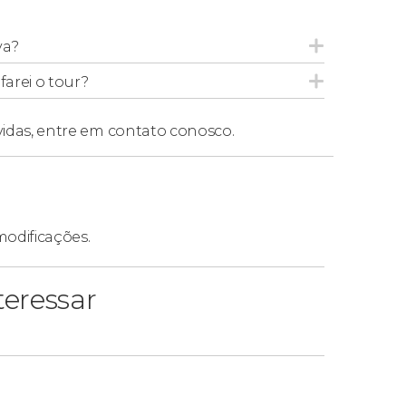
s de ouvido para escutar o audioguia.
va?
 download dos ingressos e do audioguia no
arei o tour?
vidas,
entre em contato conosco.
modificações.
eressar