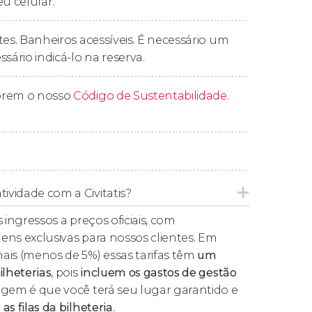
eu celular.
engenharia por trás de sua imponente cúpula
que banha o interior com luz natural e deixa
tes. Banheiros acessíveis. É necessário um
ário indicá-lo na reserva.
rigens do edifício como um templo dedicado
ormação na
Basílica de Santa Maria dos
prem o nosso
Código de Sustentabilidade
.
ua perfeita preservação.
r para encontrar os locais de descanso eterno
Raffaello Sanzio
e os reis da Itália,
Victor
a pausa diante das capelas, altares e obras
ço circular, desfrutando de uma atmosfera
tividade com a Civitatis?
 ingressos a preços oficiais, com
a, você poderá permanecer no recinto o tempo
ens exclusivas para nossos clientes. Em
a contemplar cada detalhe sem pressa.
ais (menos de 5%) essas tarifas têm
um
ilheterias
, pois
incluem os gastos de gestão
agem é que você terá seu lugar garantido e
as filas da bilheteria
.