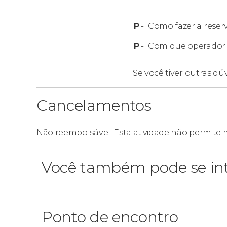
Não se esqueça de levar seus próprios fone
P
-
Como fazer a reser
É necessário ter dados móveis para fazer o
ponto de encontro.
P
-
Com que operador f
Se você tiver outras dú
Cancelamentos
Não reembolsável. Esta atividade não permite 
Você também pode se int
Ponto de encontro