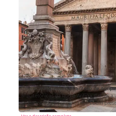
Com este
ingresso do Panteão de Agripa
arquitetônicas da Roma Antiga. Graças 
segredos do monumento mais bem prese