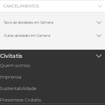
CANCELAMENTOS
Tipos de atividades em Samaná
Excursões de um dia
Outras atividades em Samaná
Ver todos
Tour de quadriciclo por Samaná
Free tour por Samaná
Trilha pela cascata El Limón
Civitatis
Tirolesa em Samaná
Quem somos
Tour de lancha pelas praias de Samaná
Passeio de catamarã pela baía de Samaná
Imprensa
Cruzeiro privado por Samaná e Los Haitises com
noite a bordo
Trilha e caiaque pelo Parque Nacional Los
Sustentabilidade
Haitises
Tour de quadriciclo e caiaque pelo Parque
Presenteie Civitatis
Nacional Los Haitises