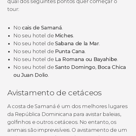
qual dos seguintes pontos quer começar o
tour:
No
cais de Samaná
.
No seu hotel de
Miches
.
No seu hotel de
Sabana de la Mar
.
No seu hotel de
Punta Cana
.
No seu hotel de
La Romana ou Bayahibe
.
No seu hotel de
Santo Domingo, Boca Chica
ou Juan Dolio
.
Avistamento de cetáceos
A costa de Samaná é um dos melhores lugares
da República Dominicana para avistar baleias,
golfinhos e outros cetáceos. No entanto, os
animais são imprevisíveis. O avistamento de um