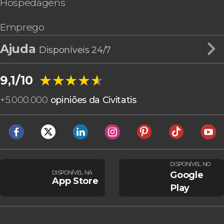
Hospedagens
Emprego
Ajuda
Disponíveis 24/7
★★★★★
★★★★★
9,1/10
+
5.000.000
opiniões da Civitatis
DISPONÍVEL NO
DISPONÍVEL NA
Google
App Store
Play