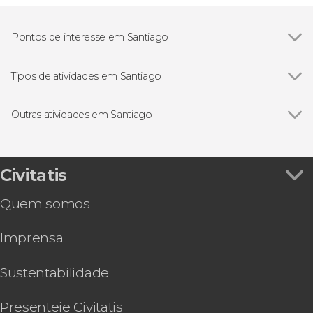
Pontos de interesse em Santiago
Ver todos
Palácio de La Moneda
Catedral Metropolitana de Santiago
Tipos de atividades em Santiago
Cajón del Maipo
Ver todos
Gastronomia e enoturismo em Santiago
Valle Nevado
Excursões de um dia saindo de Santiago
Outras atividades em Santiago
Cerro San Cristóbal
Visitas guiadas por Santiago
Ver todos
Excursão ao Parque de Farellones
La Parva
Free tours por Santiago
Excursão ao Parque Safári de Rancagua
Tour panorâmico por Farellones e Valle Nevado
Civitatis
Excursão a Valparaíso e Viña del Mar
Quem somos
Excursão a Isla Negra, Algarrobo e Viña
Undurraga
Imprensa
Excursão à Vinícola Concha y Toro
Passeio privado de helicóptero por Santiago
Estação de esqui Portillo e Laguna del Inca
Sustentabilidade
Ônibus turístico de Santiago de Chile
Excursão à estação de esqui El Colorado
Presenteie Civitatis