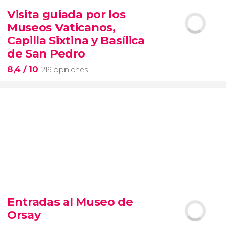
14.890 opiniones
Visita guiada por los
tour de contrastes de Nueva York VIP
Museos Vaticanos,
barrios de Queens, Brooklyn, el Bronx y
Long Island
City
grupos reducidos
Capilla Sixtina y Basílica
de San Pedro
8,4
/ 10
219 opiniones
8,4


219 opiniones
Entradas al Museo de
Piedad
Orsay
Museos Vaticanos
Capilla Sixtina
Basílica de San
Pedro