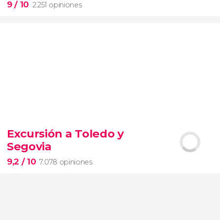
9
/ 10
2.251 opiniones
9


2.251 opiniones
Excursión a Toledo y
Segovia
pinturas impresionistas
más famosas del mundo
9,2
/ 10
7.078 opiniones