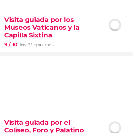
9,1


28.495 opiniones
Visita guiada por los
Contrastes de Nueva York
Museos Vaticanos y la
barrios de Queens, el Bronx y Brooklyn
Capilla Sixtina
9
/ 10
166.193 opiniones
9


166.193 opiniones
Visita guiada por el
visita guiada por los Museos Vaticanos y la Capilla
Coliseo, Foro y Palatino
Sixtina