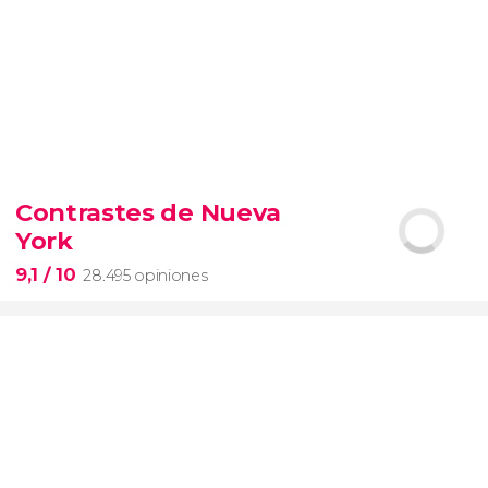
9,4


19.098 opiniones
Contrastes de Nueva
Arena de gladiadores
visita del
York
Coliseo Romano
el Foro y el
Palatino
9,1
/ 10
28.495 opiniones