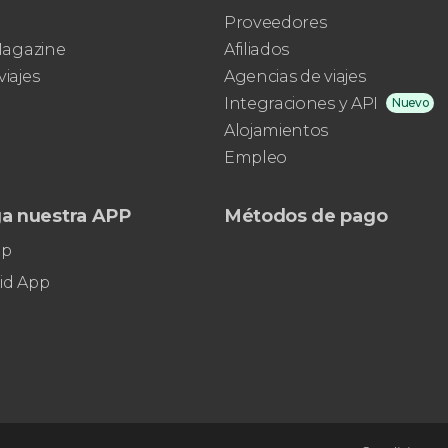
de San Juan.
Proveedores
 Magazine
Afiliados
viajes
Agencias de viajes
o
Integraciones y API
Nuevo
Alojamientos
icio mucho más personalizado
con un
guía
Empleo
r la visita cualquier día de la semana. Además,
a nuestra APP
Métodos de pago
pp
id App