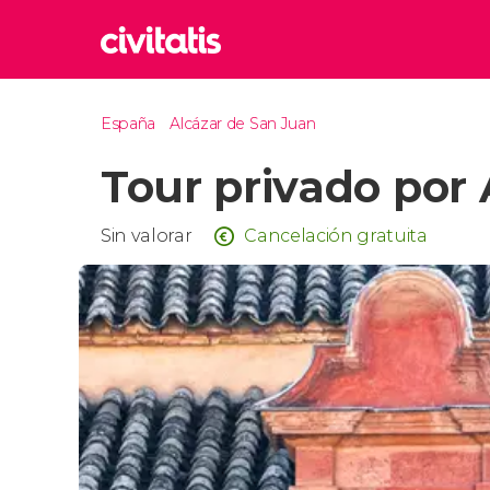
Rom
España
Alcázar de San Juan
Italia
Tour privado por
Lond
Reino 
Edim
Sin valorar
Cancelación gratuita
Reino 
Marr
Marrue
Esta
Turquía