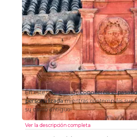
En este tour privado
conoceréis el pasado
personalizada
mientras contempláis sus ed
su casco antiguo!
Ver la descripción completa
Itinerario