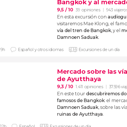
Bangkok y al mercado
9,5
/ 10
39 opiniones
943 viajero
En esta excursión con
audiogu
visitaremos Mae Klong, el fam
vía del tren de Bangkok
, y el
me
Damnoen Saduak
.
 9h
Español y otros idiomas
Excursiones de un día
Mercado sobre las vía
de Ayutthaya
9,3
/ 10
1.411 opiniones
37.596 via
En este tour
descubriremos dos
famosos de Bangkok
: el merca
Damnoen Saduak
, sobre las ví
ruinas de Ayutthaya
.
- 12h
Español
Excursiones de un día