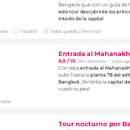
Bangkok que con un guía de 
este tour descubriréis los prin
interés de la capital
.
horas
Español
Visitas guiadas y free tours
Entrada al Mahanak
8,8
/ 10
264 opiniones
4.626 viaj
Con esta
entrada al Mahanak
subir hasta la
planta 78
del
edi
Bangkok
. ¡Tendréis la
capital d
vuestros pies!
tradas
Tour nocturno por B