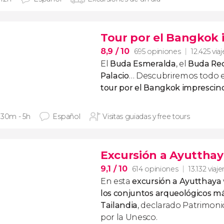
Tour por el Bangkok 
8,9
/ 10
695 opiniones
12.425 via
El
Buda Esmeralda
, el
Buda Rec
Palacio
… Descubriremos todo e
tour por el Bangkok imprescin
 30m - 5h
Español
Visitas guiadas y free tours
Excursión a Ayutthay
9,1
/ 10
614 opiniones
13.132 viaje
En esta
excursión a Ayutthaya
los conjuntos arqueológicos m
Tailandia
, declarado Patrimon
por la Unesco.