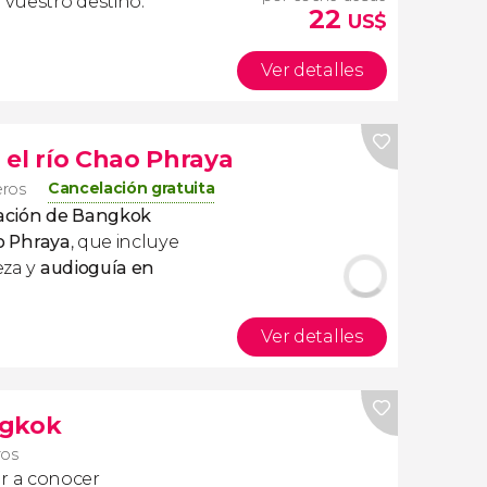
 vuestro destino.
22
US$
Ver detalles
 el río Chao Phraya
Cancelación gratuita
eros
ación de Bangkok
ao Phraya
, que incluye
veza y
audioguía en
Ver detalles
ngkok
ros
r a conocer