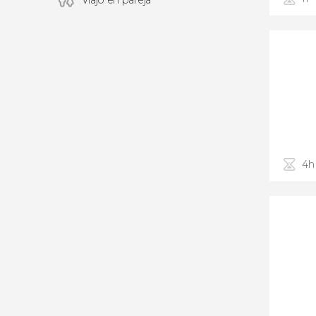
Viajó en pareja
4h