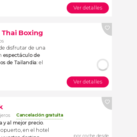
Ver detalles
 Thai Boxing
os
 de disfrutar de una
un
espectáculo de
os de Tailandia
: el
Ver detalles
k
Cancelación gratuita
ajeros
a y al mejor precio
.
ropuerto, en el hotel
por coche desde