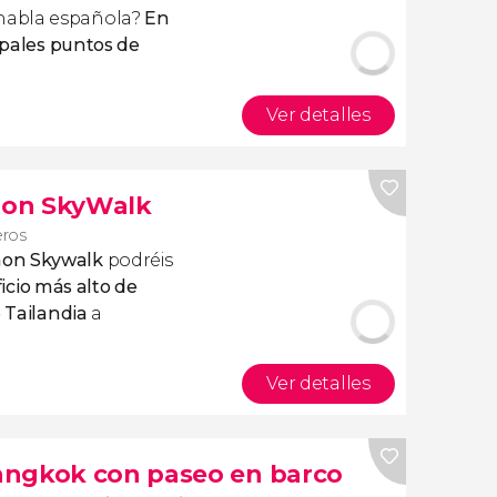
habla española?
En
cipales puntos de
Ver detalles
hon SkyWalk
eros
hon Skywalk
podréis
ficio más alto de
e Tailandia
a
Ver detalles
angkok con paseo en barco