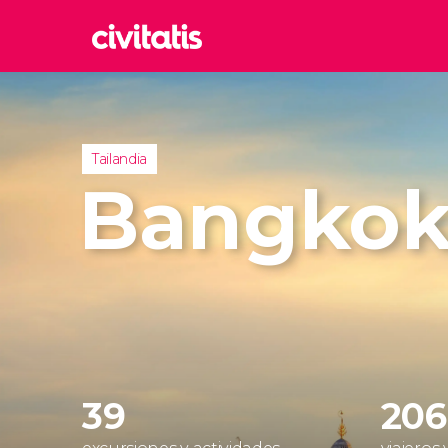
Rom
Italia
Lond
Tailandia
Reino 
Bangko
Edim
Reino 
Marr
Marrue
Prag
Repúbl
39
206