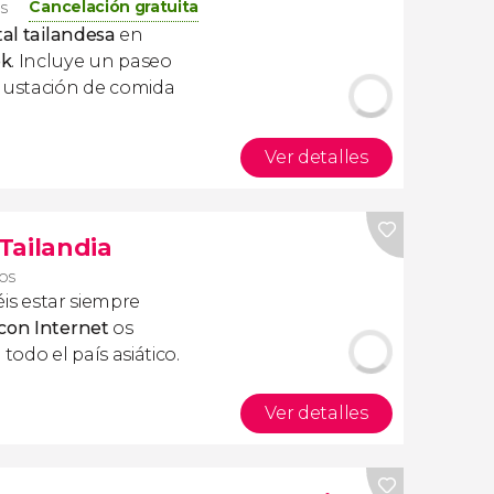
Cancelación gratuita
os
tal tailandesa
en
ok
. Incluye un paseo
egustación de comida
Ver detalles
 Tailandia
ros
is estar siempre
 con Internet
os
todo el país asiático.
Ver detalles