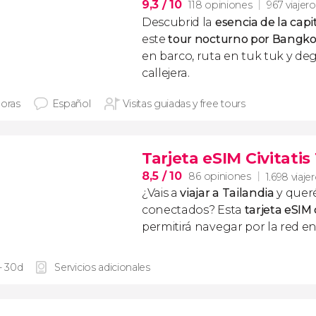
9,3
/ 10
118 opiniones
967 viajer
Descubrid la
esencia de la capi
este
tour nocturno por Bangk
en barco, ruta en tuk tuk y d
callejera.
horas
Español
Visitas guiadas y free tours
Tarjeta eSIM Civitatis
8,5
/ 10
86 opiniones
1.698 viaje
¿Vais a
viajar a Tailandia
y queré
conectados? Esta
tarjeta eSIM
permitirá navegar por la red en 
- 30d
Servicios adicionales