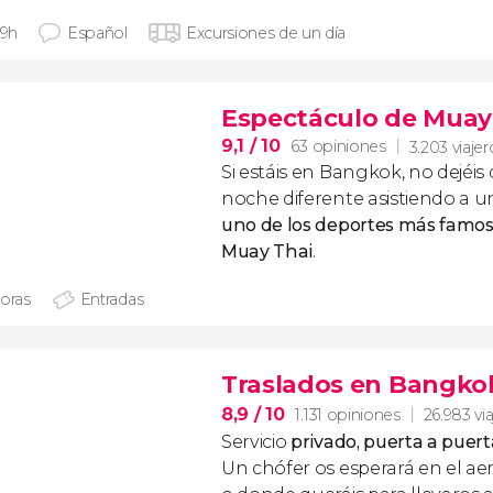
 9h
Español
Excursiones de un día
Espectáculo de Muay
9,1
/ 10
63 opiniones
3.203 viajer
Si estáis en Bangkok, no dejéis
noche diferente asistiendo a 
uno de los deportes más famos
Muay Thai
.
horas
Entradas
Traslados en Bangko
8,9
/ 10
1.131 opiniones
26.983 vi
Servicio
privado, puerta a puert
Un chófer os esperará en el ae