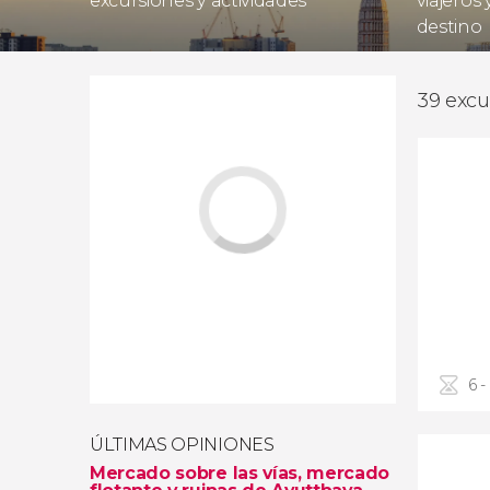
excursiones y actividades
viajeros
destino
39 excu
6 -
ÚLTIMAS OPINIONES
Mercado sobre las vías, mercado