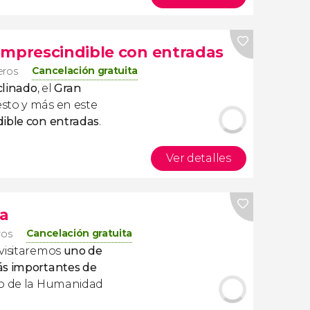
imprescindible con entradas
Cancelación gratuita
jeros
linado
, el
Gran
sto y más en este
dible con entradas
.
Ver detalles
a
Cancelación gratuita
ros
visitaremos
uno de
ás importantes de
io de la Humanidad