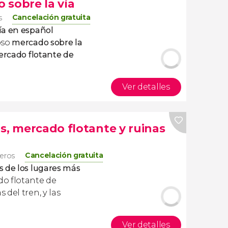
 sobre la vía
Cancelación gratuita
s
ía en español
oso
mercado sobre la
rcado flotante de
Ver detalles
s, mercado flotante y ruinas
Cancelación gratuita
jeros
 de los lugares más
do flotante de
as del tren, y las
Ver detalles