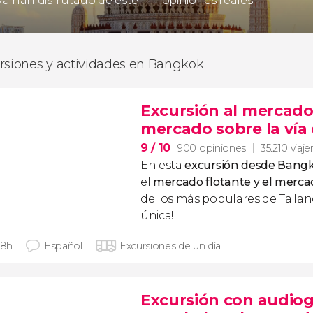
 ya han disfrutado de este
opiniones reales
rsiones y actividades en Bangkok
Excursión al mercado
mercado sobre la vía
9
/ 10
900 opiniones
35.210 viaje
En esta
excursión desde Bang
el
mercado flotante y el mercad
de los más populares de Tailand
única!
 8h
Español
Excursiones de un día
Excursión con audiog