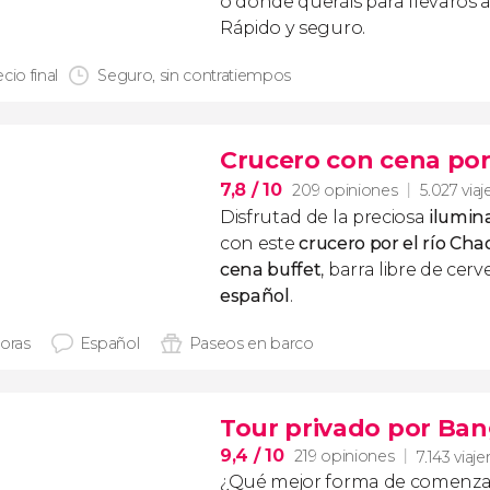
o donde queráis para llevaros a
Rápido y seguro.
cio final
Seguro, sin contratiempos
Crucero con cena por
7,8
/ 10
209 opiniones
5.027 viaj
Disfrutad de la preciosa
ilumin
con
este
crucero por el río Ch
cena buffet
, barra libre de cer
español
.
horas
Español
Paseos en barco
Tour privado por Ba
9,4
/ 10
219 opiniones
7.143 viaje
¿Qué mejor forma de comenza