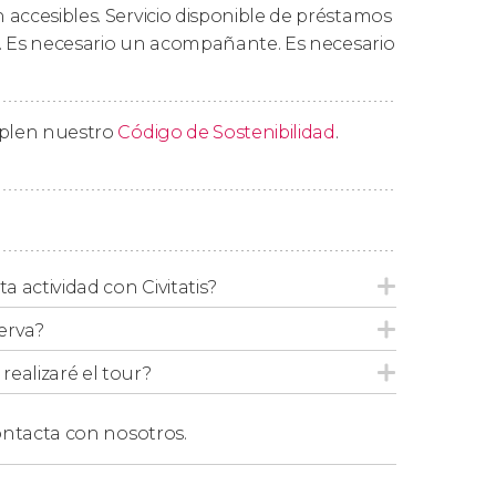
e se divisa toda Barcelona.
accesibles. Servicio disponible de préstamos
is. Es necesario un acompañante. Es necesario
una hora y media, concluiremos esta visita
corrido, podréis quedaros más tiempo
e este lugar.
mplen nuestro
Código de Sostenibilidad
.
ón, el orden de las visitas descritas en el
ta actividad con Civitatis?
erva?
ealizaré el tour?
ntacta con nosotros.