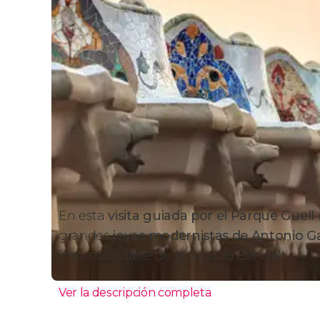
En esta
visita guiada por el Parque Güell
grandes
joyas modernistas de
Antonio G
imprescindible de la Ciudad Condal!
Ver la descripción completa
Itinerario