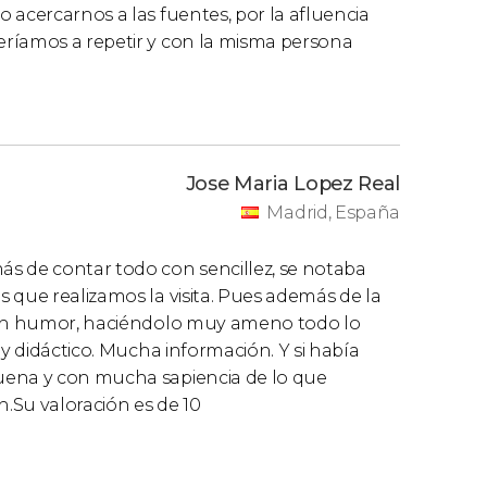
 acercarnos a las fuentes, por la afluencia
eríamos a repetir y con la misma persona
Jose Maria Lopez Real
Madrid, España
s de contar todo con sencillez, se notaba
 que realizamos la visita. Pues además de la
 con humor, haciéndolo muy ameno todo lo
uy didáctico. Mucha información. Y si había
uena y con mucha sapiencia de lo que
.Su valoración es de 10