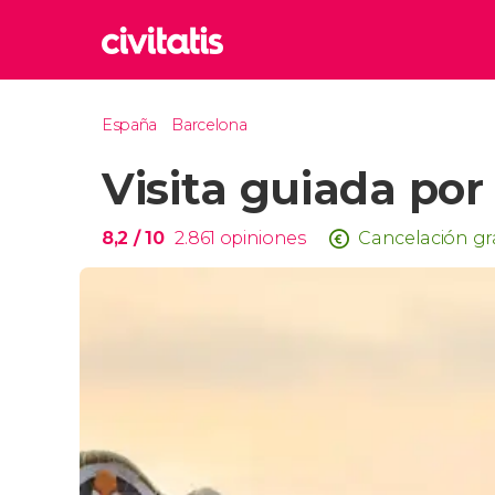
Rom
España
Barcelona
Italia
Visita guiada por
Lond
Reino 
Edim
8,2
/ 10
2.861
opiniones
Cancelación gr
Reino 
Marr
Marrue
Esta
Turquía