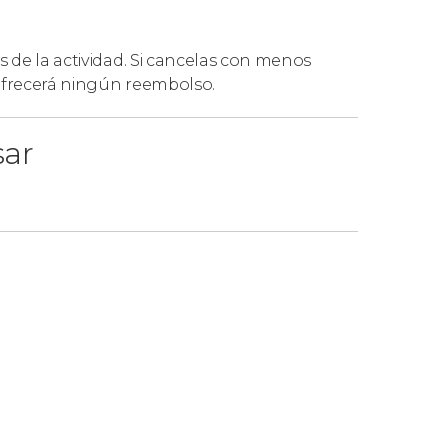
s de la actividad. Si cancelas con menos
 ofrecerá ningún reembolso.
sar