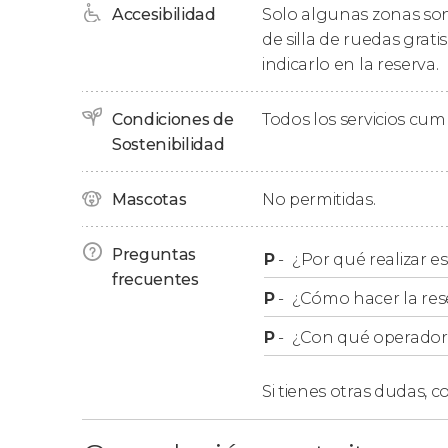
emblemático dragón
o el mirador desde el qu
Accesibilidad
Solo algunas zonas son 
de silla de ruedas grat
Finalmente, tras un tour de entre una hora y 
indicarlo en la reserva.
guiada por el Parque Güell. Al finalizar el re
explorando por vuestra cuenta los encantos d
Condiciones de
Todos los servicios cu
Sostenibilidad
Orden del itinerario
Mascotas
No permitidas.
Tened en cuenta que, por motivos de organizaci
itinerario podría variar.
Preguntas
P
-
¿Por qué realizar es
frecuentes
P
-
¿Cómo hacer la res
P
-
¿Con qué operador r
Si tienes otras dudas,
co