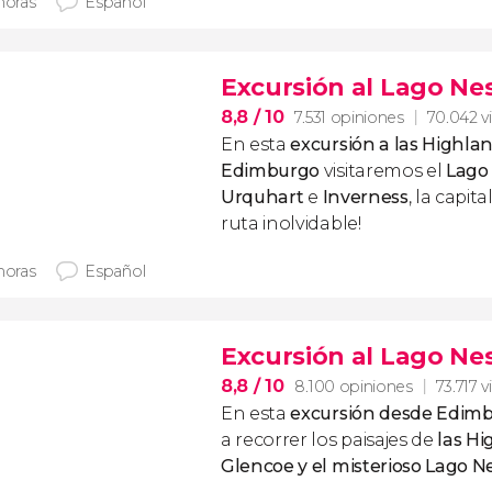
horas
Español
Excursión al Lago Nes
8,8
/ 10
7.531 opiniones
70.042 v
En esta
excursión a las Highla
Edimburgo
visitaremos el
Lago
Urquhart
e
Inverness
, la capit
ruta inolvidable!
horas
Español
Excursión al Lago Nes
8,8
/ 10
8.100 opiniones
73.717 v
En esta
excursión desde Edim
a recorrer los paisajes de
las Hi
Glencoe y el misterioso Lago N