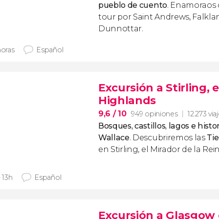
pueblo de cuento
. Enamoraos 
tour por Saint Andrews, Falklan
Dunnottar.
horas
Español
Excursión a Stirling, 
Highlands
9,6
/ 10
949 opiniones
12.273 via
Bosques, castillos, lagos e hist
Wallace
. Descubriremos las
Tie
en Stirling, el Mirador de la Re
- 13h
Español
Excursión a Glasgow 