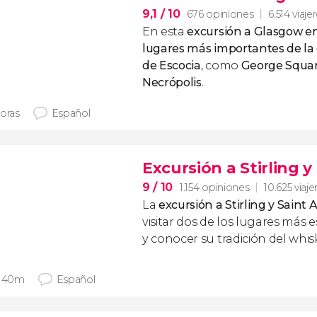
9,1
/ 10
676 opiniones
6.514 viaje
En esta
excursión a Glasgow e
lugares más importantes de la
de Escocia
, como
George Square
Necrópolis
.
horas
Español
Excursión a Stirling 
9
/ 10
1.154 opiniones
10.625 viaje
La
excursión a Stirling y Sain
visitar dos de los lugares más 
y conocer su tradición del whisk
h 40m
Español