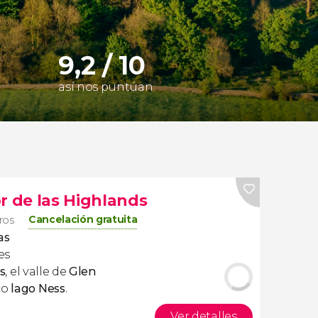
9,2 / 10
así nos puntúan
r de las Highlands
Cancelación gratuita
eros
as
es
s
,
el valle de
Glen
co
lago Ness
.
Ver detalles