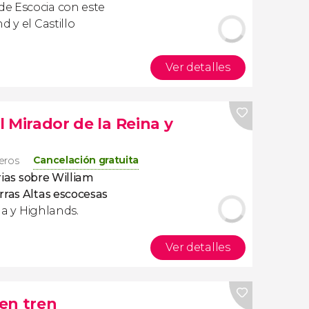
de Escocia con este
d y el Castillo
Ver detalles
el Mirador de la Reina y
Cancelación gratuita
jeros
orias sobre William
rras Altas escocesas
ina y Highlands.
Ver detalles
en tren