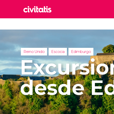
Rom
Italia
Lond
Reino 
Reino Unido
Escocia
Edimburgo
Edim
Excursio
Reino 
Marr
Marrue
desde E
Prag
Repúbl