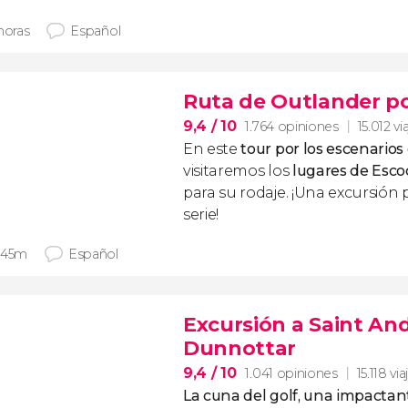
horas
Español
Ruta de Outlander po
9,4
/ 10
1.764 opiniones
15.012 vi
En este
tour por los escenario
visitaremos los
lugares de Esco
para su rodaje. ¡Una excursión
serie!
 45m
Español
Excursión a Saint And
Dunnottar
9,4
/ 10
1.041 opiniones
15.118 vi
La cuna del golf, una impactan