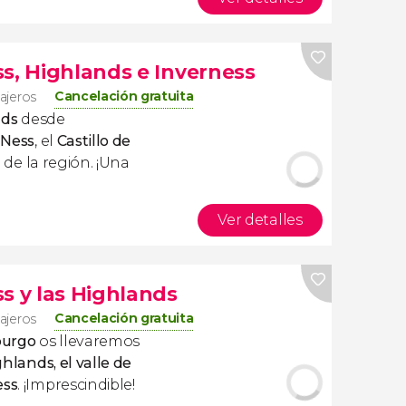
s, Highlands e Inverness
Cancelación gratuita
iajeros
nds
desde
 Ness
, el
Castillo de
al de la región. ¡Una
Ver detalles
s y las Highlands
Cancelación gratuita
iajeros
burgo
os llevaremos
ghlands, el valle de
ess
. ¡Imprescindible!