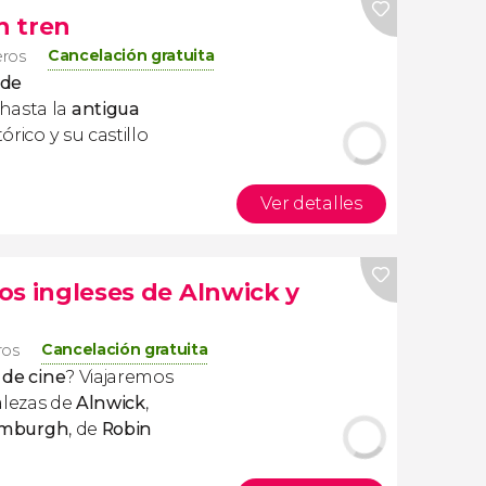
n tren
Cancelación gratuita
eros
sde
 hasta la
antigua
tórico y su castillo
Ver detalles
los ingleses de Alnwick y
Cancelación gratuita
ros
 de cine
? Viajaremos
talezas de
Alnwick
,
mburgh
, de
Robin