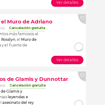
Ver detalles
 el Muro de Adriano
Cancelación gratuita
eros
untos más famosos al
e Rosslyn
, el
Muro de
h
y el Fuerte de
Ver detalles
llos de Glamis y Dunnottar
Cancelación gratuita
eros
s de Glamis y
rsas
leyendas e
el
asesinato del rey