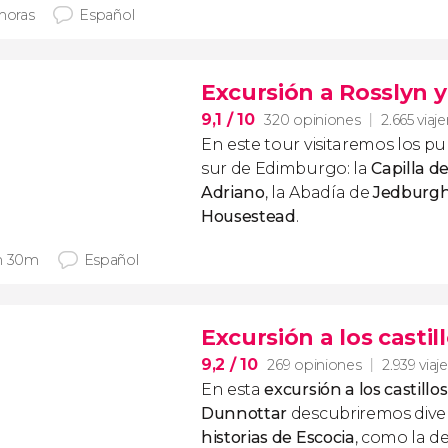
 horas
Español
Excursión a Rosslyn y
9,1
/ 10
320 opiniones
2.665 viaj
En este tour visitaremos los p
sur de Edimburgo: la
Capilla d
Adriano
, la Abadía de
Jedburg
Housestead
.
h 30m
Español
Excursión a los casti
9,2
/ 10
269 opiniones
2.939 viaj
En esta
excursión a los castillo
Dunnottar
descubriremos dive
historias de Escocia
, como la d