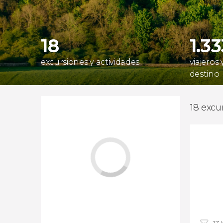
18
1.3
excursiones y actividades
viajeros
destino
18 excu