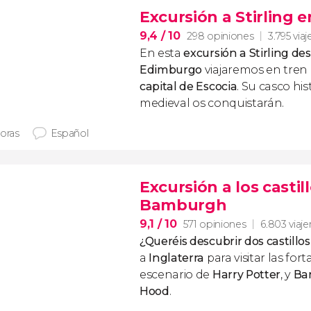
Excursión a Stirling e
9,4
/ 10
298 opiniones
3.795 viaj
En esta
excursión a Stirling de
Edimburgo
viajaremos en tren
capital de Escocia
. Su casco his
medieval os conquistarán.
horas
Español
Excursión a los castil
Bamburgh
9,1
/ 10
571 opiniones
6.803 viaje
¿Queréis descubrir dos castillos
a
Inglaterra
para visitar las for
escenario de
Harry Potter
,
y
Ba
Hood
.