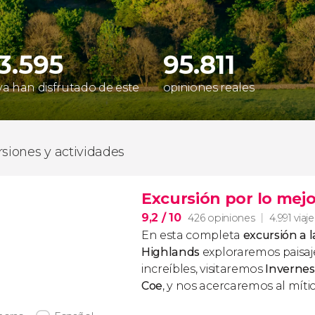
33.595
95.811
 ya han disfrutado de este
opiniones reales
rsiones y actividades
Excursión por lo mejo
9,2
/ 10
426 opiniones
4.991 viaj
En esta completa
excursión a l
Highlands
exploraremos paisaj
increíbles, visitaremos
Invernes
Coe
, y nos acercaremos al míti