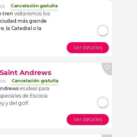
Cancelación gratuita
ros
n tren
visitaremos los
 ciudad más grande
, la Catedral o la
Ver detalles
y Saint Andrews
Cancelación gratuita
ros
t Andrews
es ideal para
especiales de Escocia
y y del golf.
Ver detalles