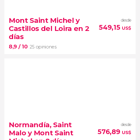
8,5


22 opiniones
Monte Saint-Michel
Mont Saint Michel y
desde
Segunda
Guerra Mundial
549,15
Castillos del Loira en 2
US$
tour por Normandía y el valle del
días
Loira
8,9
/ 10
25 opiniones
8,9


25 opiniones
la Edad Media y el Renacimiento
Normandía, Saint
desde
excursión
de 2 días
desde París
576,89
Malo y Mont Saint
US$
visitaremos el Mont Sant Michel y los Castillos del