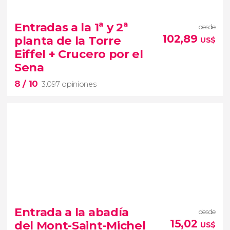


27.969 opiniones
uno de los barrios más artísticos de
Entradas a la 1ª y 2ª
desde
París
free tour por Montmartre
102,89
planta de la Torre
US$
cabarets más importantes
Eiffel + Crucero por el
Sena
8
/ 10
3.097 opiniones
8


3.097 opiniones
Entrada a la abadía
desde
15,02
del Mont-Saint-Michel
US$