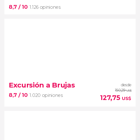
País en un día
8,7
/ 10
entrada a la
Torre Eiffel
y un
crucero por el Sena
1.126 opiniones
8,7


1.126 opiniones
Excursión a Brujas
desde
abadía del Mont-Saint-Michel
150,29
US$
8,7
/ 10
1.020 opiniones
127,75
US$