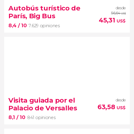


53.042 opiniones
Autobús turístico de
desde
free tour por París
56,64
París, Big Bus
US$
Sainte-Chapelle
Pont Neuf
45,31
US$
8,4
/ 10
Louvre
Notre-Dame
7.629 opiniones
8,4


7.629 opiniones
Visita guiada por el
desde
autobús turístico de París
63,58
Palacio de Versalles
US$
8,1
/ 10
Podréis
subir y bajar en cualquiera de sus paradas
841 opiniones