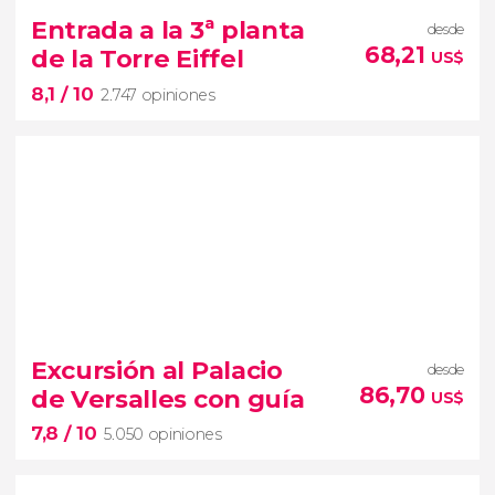
visita guiada por el Museo del Louvre
Entrada a la 3ª planta
desde
pinacotecas más
68,21
de la Torre Eiffel
US$
importantes del mundo
8,1
/ 10
2.747 opiniones
8,1


2.747 opiniones
Excursión al Palacio
desde
mejores vistas de París
86,70
de Versalles con guía
US$
entradas para la cima de la Torre
7,8
/ 10
Eiffel
tercera planta
de la
Dama de Hierro
5.050 opiniones