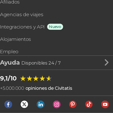
Picardía
Afiliados
Lourdes
Polinesia Francesa
Orschwiller
Provenza
Agencias de viajes
Calvi
Región de París Isla de Francia
Saint-Laurent-des-Combes
Región de Ultramar
Integraciones y API
Nuevo
Annecy
Vendée
Biarritz
Alojamientos
Fontainebleau
Isla Reunión
Empleo
Chaumont sur Loire
Saint-Émilion
Ayuda
Disponibles 24 / 7
Albi
Chantilly
★★★★★
★★★★★
9,1/10
+
5.000.000
opiniones de Civitatis