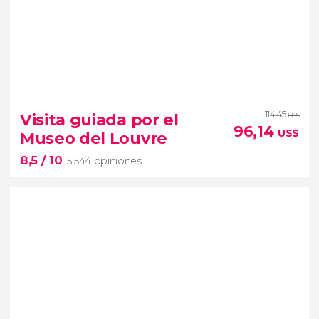
8,3


13.996 opiniones
114,45
Visita guiada por el
US$
96,14
paseo en barco por el Sena
US$
Museo del Louvre
ver París desde una perspectiva única
8,5
/ 10
5.544 opiniones
8,5


5.544 opiniones