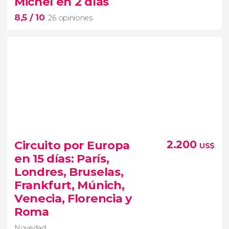
Michel en 2 días
Loira
8,5
/ 10
26 opiniones
8,5


26 opiniones
Circuito por Europa
2.200
US$
Dejaos seducir por los paisajes de Normandía en
en 15 días: París,
este circuito de 2 días
Londres, Bruselas,
Frankfurt, Múnich,
Venecia, Florencia y
Roma
Novedad