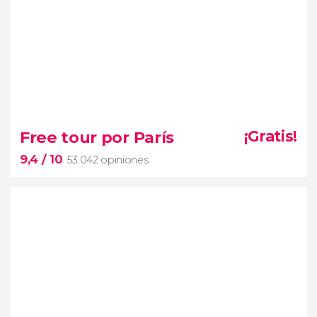
7,8


5.050 opiniones
Free tour por París
¡Gratis!
excursión al Palacio de Versalles desde París
9,4
/ 10
53.042 opiniones
monumentos más famosos
de Francia
9,4