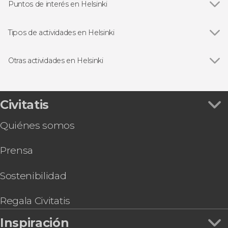
Puntos de interés en Helsinki
Catedral de Helsinki
Tipos de actividades en Helsinki
Ver todas
Visitas guiadas y free tours
Excursiones de un día
Otras actividades en Helsinki
Ver todas
Paseo en barco por Helsinki
Ferry de Helsinki a Tallin
Autobús turístico de Helsinki
Civitatis
Autobús y barco turístico de Helsinki
Quiénes somos
Trekking por el Parque Nacional Nuuksio
Helsinki Card
Prensa
Senderismo por el Parque Nacional Liesjärvi
Flotación en un lago congelado
Tour en segway por Helsinki
Sostenibilidad
Regala Civitatis
Inspiración