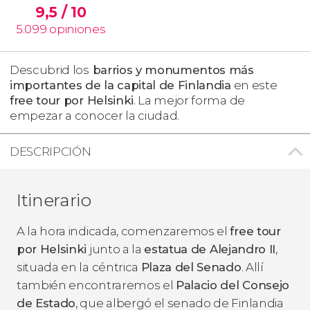
9,5
/ 10
5.099
opiniones
Descubrid los
barrios y monumentos más
importantes de la capital de Finlandia
en este
free tour por Helsinki
. La mejor forma de
empezar a conocer la ciudad.
DESCRIPCIÓN
Itinerario
A la hora indicada, comenzaremos el
free tour
por Helsinki
junto a la
estatua de Alejandro II
,
situada en la céntrica
Plaza del Senado
. Allí
también encontraremos el
Palacio del Consejo
de Estado
, que albergó el senado de Finlandia