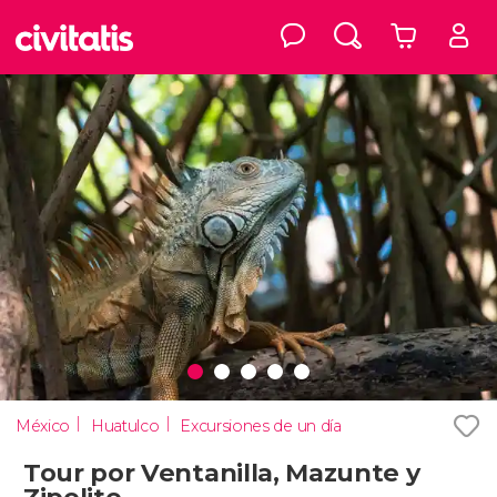
México
Huatulco
Excursiones de un día
Tour por Ventanilla, Mazunte y
Zipolite