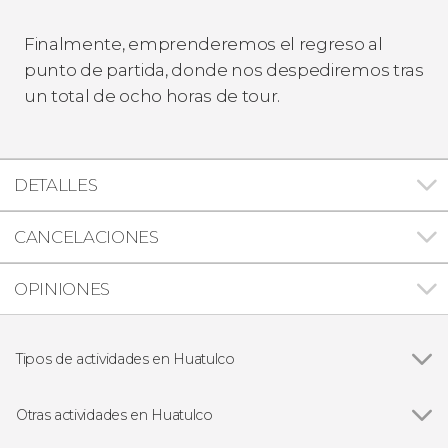
Finalmente, emprenderemos el regreso al
punto de partida, donde nos despediremos tras
un total de ocho horas de tour.
DETALLES
CANCELACIONES
OPINIONES
Tipos de actividades en Huatulco
Ver todas
Paseos en barco
Excursiones de un día
Otras actividades en Huatulco
Avistamiento de animales
Ver todas
Tour en kayak por Huatulco al amanecer