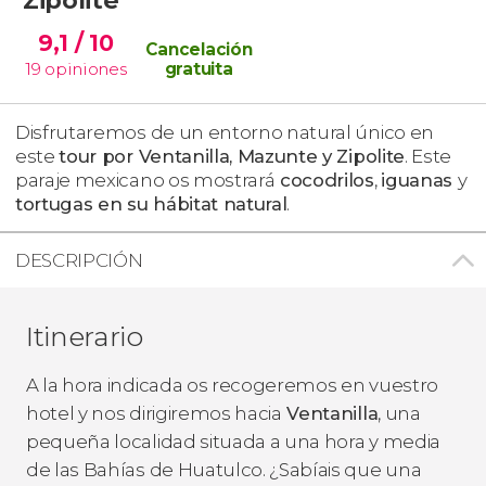
9,1
/ 10
Cancelación
19
opiniones
gratuita
Disfrutaremos de un entorno natural único en
este
tour por
Ventanilla, Mazunte y Zipolite
. Este
paraje mexicano os mostrará
cocodrilos
,
iguanas
y
tortugas en su hábitat natural
.
DESCRIPCIÓN
Itinerario
A la hora indicada os recogeremos en vuestro
hotel y nos dirigiremos hacia
Ventanilla
, una
pequeña localidad situada a una hora y media
de las Bahías de Huatulco. ¿Sabíais que una