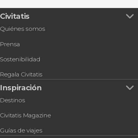
Visitas guiadas y free tours
Tour en bicicleta por Huatulco
Gastronomía y enoturismo
Snorkel en las bahías de Huatulco
Civitatis
Senderismo y snorkel en el Parque Nacional de
Quiénes somos
Huatulco
Tour de 2 días por Oaxaca
Prensa
Entrada al club de playa Sea Soul Huatulco
Tour en quad por Huatulco
Descenso por el río Copalita + Snorkel
Sostenibilidad
Ceremonia del solsticio de invierno en la playa La
Ventanilla
Regala Civitatis
Inspiración
Destinos
Civitatis Magazine
Guías de viajes