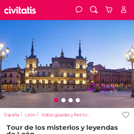
España
León
Visitas guiadas y free tours
Tour de los misterios y leyendas
de León