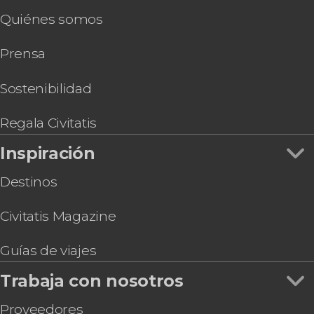
Excursión a la Cueva de Valporquero
Quiénes somos
Entrada a la Casa Botines
Visita guiada por el convento de San Marcos
Prensa
Cocido maragato en León
Free tour por la judería de León
Visita guiada por el Museo de Colecciones de la
Sostenibilidad
Universidad de León
Regala Civitatis
Inspiración
Destinos
Civitatis Magazine
Guías de viajes
Trabaja con nosotros
Proveedores