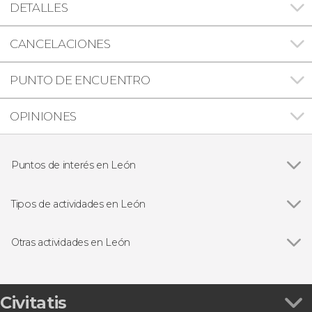
DETALLES
CANCELACIONES
PUNTO DE ENCUENTRO
OPINIONES
Puntos de interés en León
Catedral de León
Tipos de actividades en León
Visitas guiadas y free tours
Otras actividades en León
Ver todas
Free tour por León
Visita al Museo de San Isidoro de León
Excursión a Las Médulas y Ponferrada
Civitatis