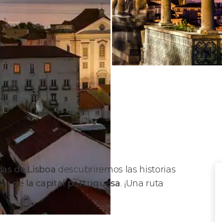
das de Lisboa
descubriremos las historias
to de la capital portuguesa
. ¡Una ruta