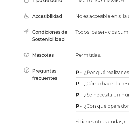
Tipo de bono
Electrónico. Llévalo en 
La ruta seguirá en la
Baixa Pombalina
, cuyas 
indiferentes. Además, descubriremos unas sor
Accesibilidad
No es accesible en silla
matanzas, juegos de influencia y espionaje, a
misteriosos asuntos.
Condiciones de
Todos los servicios cu
Tras un recorrido de aproximadamente dos hor
Sostenibilidad
Lisboa en
Portas do Sol
.
Mascotas
Permitidas.
Grupos
Preguntas
P
-
¿Por qué realizar es
frecuentes
En nuestro free tour
no se admite la particip
P
-
¿Cómo hacer la res
aunque se hagan en distintas reservas.
P
-
¿Se necesita un nú
P
-
¿Con qué operador r
Si tienes otras dudas,
co