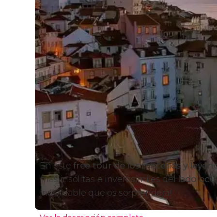
En este
free tour de los misterios y leyen
más insólitas e inverosímiles del
lado ocul
inolvidable que os sorprenderá!