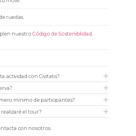
tu móvil.
historias ocultas seguro que no os dejan
prendentes historias de sangrientas
 de ruedas.
justiciamientos espeluznantes y otros
mplen nuestro
Código de Sostenibilidad
.
as y media, concluiremos este free tour por
ta actividad con Civitatis?
ación de grupos mayores a 6 personas
,
erva?
mero mínimo de participantes?
ealizaré el tour?
ntacta con nosotros.