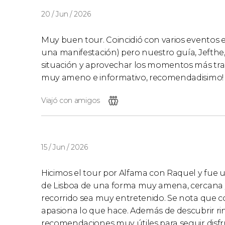
20 / Jun / 2026
Muy buen tour. Coincidió con varios eventos en 
una manifestación) pero nuestro guía, Jefthe
situación y aprovechar los momentos más tran
muy ameno e informativo, recomendadisimo!
Viajó con amigos
15 / Jun / 2026
Hicimos el tour por Alfama con Raquel y fue una
de Lisboa de una forma muy amena, cercana y
recorrido sea muy entretenido. Se nota que c
apasiona lo que hace. Además de descubrir ri
recomendaciones muy útiles para seguir disfru