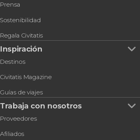
Prensa
Lisboa Card
Entrada al Oceanario de Lisboa
Autobús turístico de Lisboa, City Sightseeing
Sostenibilidad
Autobús turístico de Lisboa, Yellowbus
Avistamiento de delfines en Lisboa
Regala Civitatis
Entrada al teleférico de Lisboa
Inspiración
Destinos
Civitatis Magazine
Guías de viajes
Trabaja con nosotros
Proveedores
Afiliados