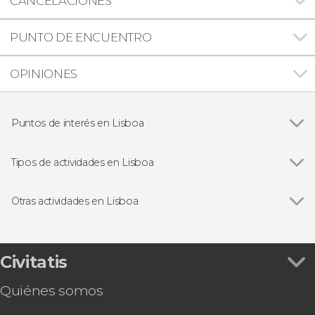
CANCELACIONES
PUNTO DE ENCUENTRO
OPINIONES
Puntos de interés en Lisboa
Ver todas
Plaza del Comercio
Torre de Belém
Tipos de actividades en Lisboa
Monasterio de los Jerónimos de Belém
Ver todas
Visitas guiadas en Lisboa
Monumento a los Descubrimientos
Free tours en Lisboa
Otras actividades en Lisboa
Puente 25 de Abril
Excursiones de un día en Lisboa
Ver todas
Sintra, Cabo da Roca, Cascais, Palacio da Pena y
Castillo de San Jorge
Paseos en barco en Lisboa
Quinta da Regaleira
Fado en Lisboa
Excursión a Fátima, Óbidos, Nazaré y el
Civitatis
Gastronomía y enoturismo en Lisboa
Monasterio de Batalha en grupo reducido
Quiénes somos
Tour en autobús anfibio por Lisboa
Tour por el Estadio del Benfica