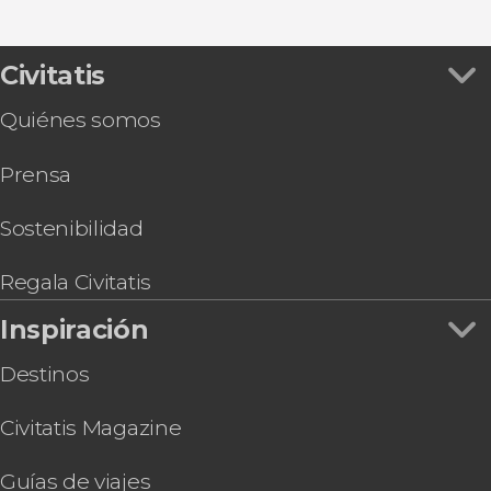
Ver todas
Paseo en barco por Mánchester
Autobús turístico de Mánchester
Entrada a SEA LIFE® Manchester
Civitatis
Entrada a RHS Garden Bridgewater
Quiénes somos
Tour por el estadio del Manchester City
Prensa
Sostenibilidad
Regala Civitatis
Inspiración
Destinos
Civitatis Magazine
Guías de viajes