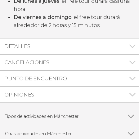
De lunes a jueves
: el free tour durará casi una
hora.
De viernes a domingo
: el free tour durará
alrededor de 2 horas y 15 minutos.
DETALLES
CANCELACIONES
PUNTO DE ENCUENTRO
OPINIONES
Tipos de actividades en Mánchester
Ver todas
Visitas guiadas y free tours
Entradas
Otras actividades en Mánchester