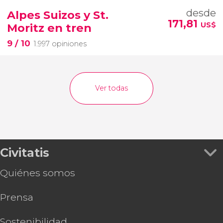
desde
Alpes Suizos y St.
171,81
US$
Moritz en tren
9
/ 10
1.997 opiniones
Ver todas
Civitatis
Quiénes somos
Prensa
Sostenibilidad