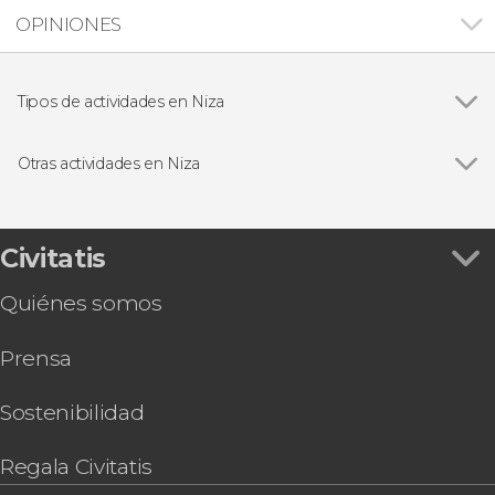
OPINIONES
Tipos de actividades en Niza
Ver todas
Visitas guiadas y free tours
Excursiones de un día
Otras actividades en Niza
Ver todas
Autobús turístico de Niza
Free tour nocturno por Niza
Pub Crawl ¡Tour de fiesta por Niza!
Civitatis
Tour en segway por Niza
Quiénes somos
Excursión privada a Mónaco en coche eléctrico
Tour en bicicleta eléctrica por Niza
Prensa
Tour en bicicleta eléctrica por Villefranche-sur-
Mer
Snorkel con scooter submarino en Cap d'Ail
Sostenibilidad
Tour gastronómico por Niza
Visita a la fábrica de cerveza Blue Coast
Regala Civitatis