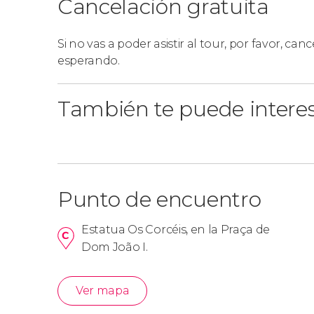
Cancelación gratuita
itinerario podría variar.
Si no vas a poder asistir al tour, por favor, cance
Grupos
esperando.
En nuestro free tour no se admiten reservas
También te puede intere
distintas reservas.
Punto de encuentro
Estatua Os Corcéis, en la Praça de
Dom João I.
Ver mapa