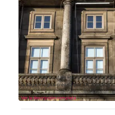
En este
free tour de Harry Potter por Op
la saga mágica creada por J.K. Rowling
qu
Ver la descripción completa
Itinerario