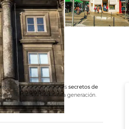
orto
conoceremos algunos
secretos de
e ha marcado a toda una generación.