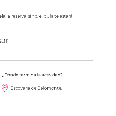
la la reserva, si no, el guía te estará
 para más de 6 personas, aunque se hagan en
sar
¿Dónde termina la actividad?
Escovaria de Belomonte.