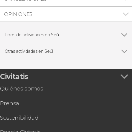
OPINIONES
Tipos de actividades en Seúl
Ver todas
Visitas guiadas y free tours
Excursiones de un día
Otras actividades en Seúl
Paseos en barco
Ver todas
Entrada a la Torre de Seúl
Free tour por Seúl
Entrada para el observatorio Seoul Sky
Civitatis
Tour por el barrio Jongno y Namsangol Hanok +
Quiénes somos
Teleférico Namsan
Autobús turístico de Seúl
Prensa
Espectáculo Nanta en el teatro Myeongdong
AREX Airport Express
Pub Crawl ¡Tour de fiesta por Seúl!
Sostenibilidad
Tarjeta eSIM con Internet para Corea del Sur
Tour gastronómico por Seúl