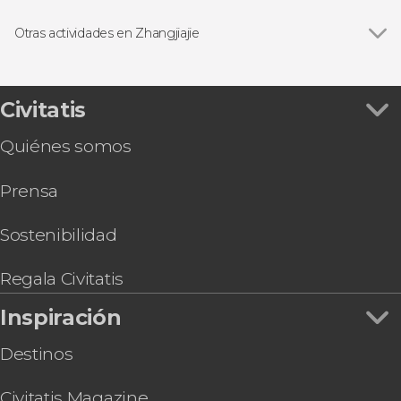
Entradas
Otras actividades en Zhangjiajie
Ver todas
Entradas al Parque Nacional de Zhangjiajie
Entradas al Gran Cañón de Zhangjiajie
Tarjeta eSIM con Internet para China
Civitatis
Tour de 3 días por Zhangjiajie
Quiénes somos
Prensa
Sostenibilidad
Regala Civitatis
Inspiración
Destinos
Civitatis Magazine