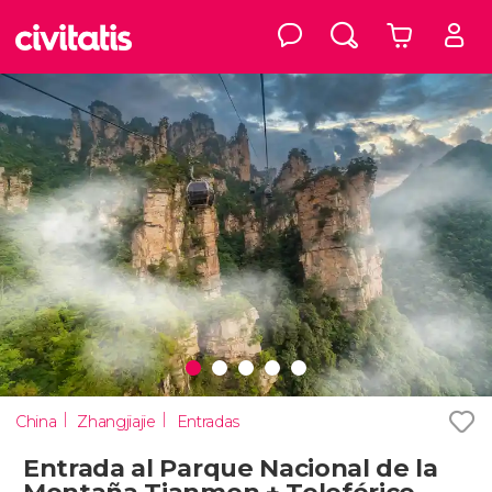
China
Zhangjiajie
Entradas
Entrada al Parque Nacional de la
Montaña Tianmen + Teleférico