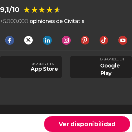
★★★★★
★★★★★
9,1/10
+
5.000.000
opiniones de Civitatis
DISPONIBLE EN
DISPONIBLE EN
Google
App Store
Play
Ver disponibilidad
Cookies
Condiciones generales
Aviso legal
Política de privacidad