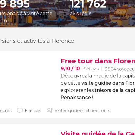
29 895
121 762
s ont déjà visité cette
avis réels
ion
rsions et activités à Florence
Free tour dans Flore
9,10
/ 10
324 avis
3 904 voyageu
Découvrez la magie de la capit
de cette
visite guidée dans Flo
explorerez les
trésors de la capi
Renaissance
!
heures
Français
Visites guidées et free tours
Visite guidée de la G