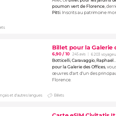
Avec ce
billet pour les jardins 
poumon vert de Florence
, derr
Pitti
. Inscrits au patrimoine mo
lets
Billet pour la Galerie
6,90
/ 10
245 avis
6 203 voyageu
Botticelli, Caravaggio, Raphaël
.
pour la Galerie des Offices
, vou
œuvres d'art d'un des princip
Florence.
nçais et d'autres langues
Billets
Carte eSIM Civitatis It