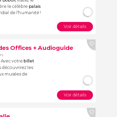
de Boboli
, visitez le
ière le célèbre
palais
ndial de l'humanité !
Voir détails
 des Offices + Audioguide
rs
.. Avec votre
billet
s découvrirez les
aux musées de
Voir détails
alie