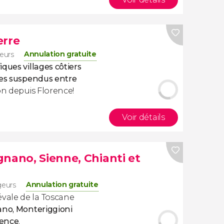
erre
Annulation gratuite
eurs
ques villages côtiers
les suspendus entre
on depuis Florence!
Voir détails
nano, Sienne, Chianti et
Annulation gratuite
geurs
vale de la Toscane
no, Monteriggioni
rence
.