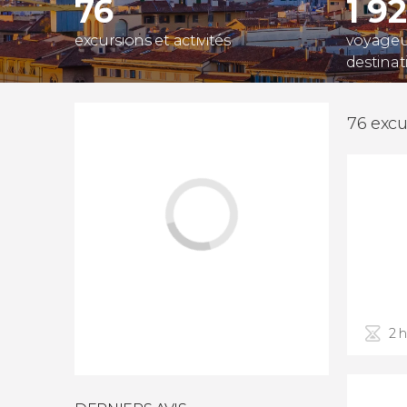
76
1 9
excursions et activités
voyageur
destinat
76 excu
2 