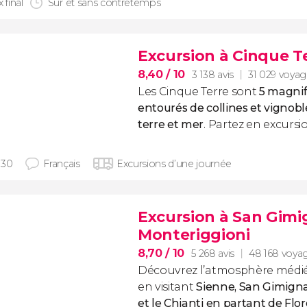
x final
Sûr et sans contretemps
Excursion à Cinque T
8,40
/ 10
3 138 avis
31 029 voyag
Les Cinque Terre sont
5 magnifi
entourés de collines et vignob
terre et mer
. Partez en excursi
h30
Français
Excursions d’une journée
Excursion à San Gimig
Monteriggioni
8,70
/ 10
5 268 avis
48 168 voya
Découvrez l’atmosphère médié
en visitant
Sienne, San Gimigna
et le Chianti en partant de Flo