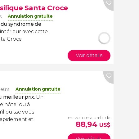
asilique Santa Croce
Annulation gratuite
s
ne du syndrome de
’intérieur avec cette
nta Croce.
Voir détails
Annulation gratuite
geurs
u meilleur prix
. Un
e hôtel ou à
'il puisse vous
en voiture à partir de
 rapidement et
88,94
US$
Voir détails