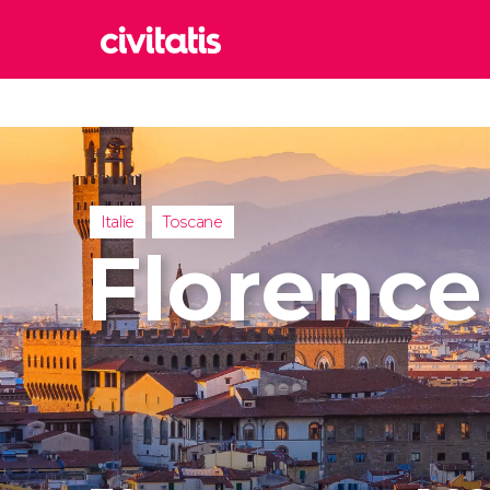
Rom
Italie
Lond
Royaum
Italie
Toscane
Édim
Florence
Royaum
Marr
Maroc
Istan
Turquie