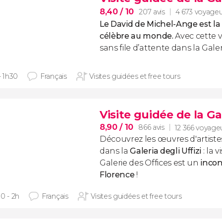
8,40
/ 10
207 avis
4 673 voyageu
Le David de Michel-Ange est la 
célèbre au monde.
Avec cette v
sans file d’attente dans la Gale
- 1h30
Français
Visites guidées et free tours
Visite guidée de la Ga
8,90
/ 10
866 avis
12 366 voyage
Découvrez les œuvres d'artiste
dans la
Galeria degli Uffizi
: la 
Galerie des Offices est un
incon
Florence
!
0 - 2h
Français
Visites guidées et free tours