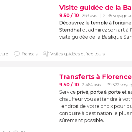
Visite guidée de la B
9,50
/ 10
269 avis
2 135 voyageur
Découvrez le temple à l’origi
Stendhal
et admirez son art à l
visite guidée de la Basilique Sa
heure
Français
Visites guidées et free tours
Transferts à Florence
9,50
/ 10
2 464 avis
39 322 voya
Service
privé, porte à porte et a
chauffeur vous attendra à votr
l'endroit de votre choix pour qu
conduire à destination le plus
sûrement possible.