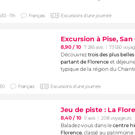
30 - 11h
Français
Excursions d’une journée
Excursion à Pise, Sa
8,90
/ 10
7 285 avis
73 550 voya
Découvrez
trois des plus belles 
partant de Florence
et déjeune
typique de la région du Chianti
h30
Français
Excursions d’une journée
Jeu de piste : La Flo
8,40
/ 10
9 avis
208 voyageurs
Baladez-vous dans le
centre hi
Florence
, classé au patrimoin