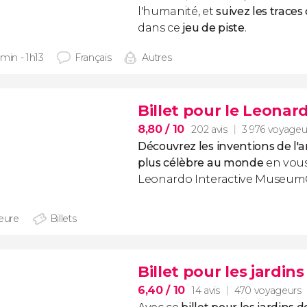
l'humanité, et
suivez les trace
dans ce
jeu de piste
.
min - 1h13
Français
Autres
Billet pour le Leona
8,80
/ 10
202 avis
3 976 voyageu
Découvrez les inventions de l'ar
plus célèbre au monde
en vous
Leonardo Interactive Museum
heure
Billets
Billet pour les jardin
6,40
/ 10
14 avis
470 voyageurs