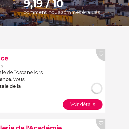
9,19 / 10
comment nous sommes évalués
nce
rs
ale de Toscane lors
rence
. Vous
tale de la
Voir détails
alerie de l'Académie