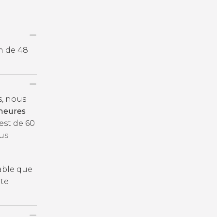
m de 48
s, nous
heures
 est de 60
us
bable que
tte