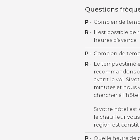
Questions fréqu
P
-
Combien de temps 
R
-
Il est possible d
heures d'avance
P
-
Combien de temps f
R
-
Le temps estimé
e
recommandons don
avant le vol. Si vot
minutes et nous
chercher à l’hôte
Si votre hôtel est
le chauffeur vous
région est constit
P
-
Quelle heure de pr