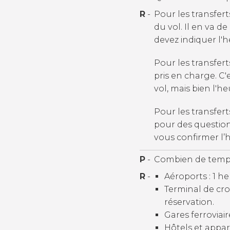
R
-
Pour les transfert
du vol. Il en va d
devez indiquer l'
Pour les transfer
pris en charge. C
vol, mais bien l'
Pour les transfert
pour des question
vous confirmer l
P
-
Combien de temps 
R
-
Aéroports : 1 he
Terminal de croi
réservation.
Gares ferroviair
Hôtels et appar