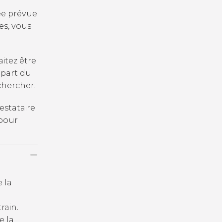
vée prévue
res, vous
itez être
épart du
chercher.
estataire
 pour
 la
rain.
e la