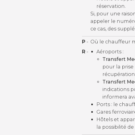
réservation.
Si, pour une rais
appeler le numéro
ce cas, des suppl
P
-
Où le chauffeur m'
R
-
Aéroports :
Transfert Me
pour la prise
récupération
Transfert Me
indications p
informera ava
Ports : le chau
Gares ferroviair
Hôtels et appart
la possibilité de