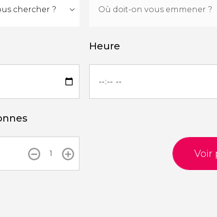
Heure
onnes
Voir 
r