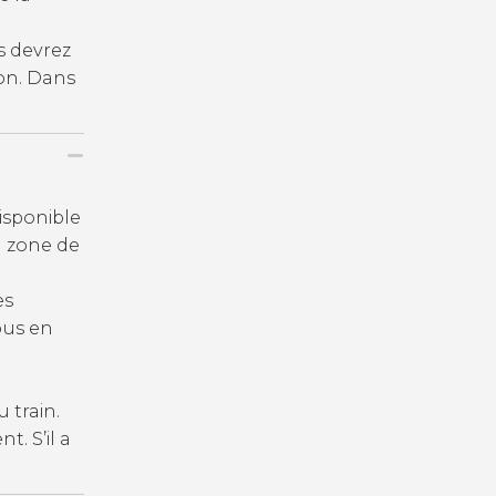
s devrez
on. Dans
isponible
a zone de
es
ous en
u train.
. S’il a
.