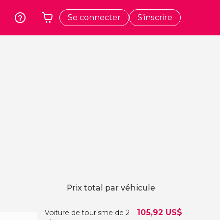
Se connecter
S'inscrire
k
Cracovie
Votre panier est vide
Pologne
t
Athènes
Grèce
e
Tokyo
Japon
Lisbonne
Portugal
Bruxelles
Belgique
Prix total par véhicule
105,92
US$
Voiture de tourisme de 2