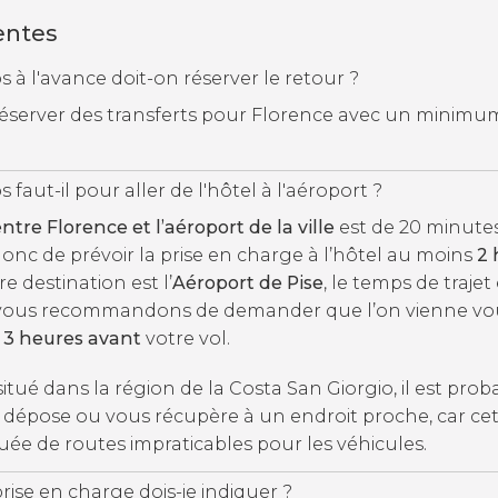
entes
à l'avance doit-on réserver le retour ?
e réserver des transferts pour Florence avec un minimu
aut-il pour aller de l'hôtel à l'aéroport ?
ntre Florence et l’aéroport de la ville
est de 20 minute
c de prévoir la prise en charge à l’hôtel au moins
2 
re destination est l’
Aéroport de Pise
, le temps de trajet
 vous recommandons de demander que l’on vienne vo
l
3 heures avant
votre vol.
 situé dans la région de la Costa San Giorgio, il est pro
 dépose ou vous récupère à un endroit proche, car ce
uée de routes impraticables pour les véhicules.
ise en charge dois-je indiquer ?