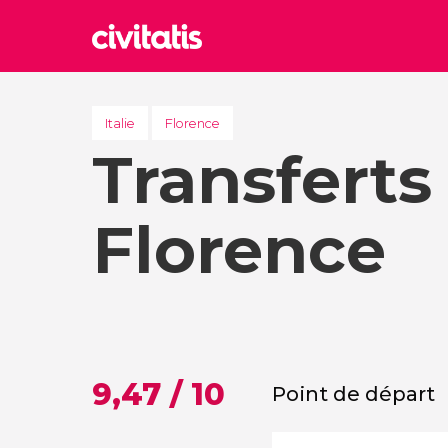
Rom
Italie
Italie
Florence
Transferts
Lond
Royau
Édim
Florence
Royau
Marr
Maroc
Istan
Turquie
9,47 / 10
Point de départ