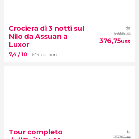
7,8


1.776 opinioni
Crociera di 3 notti sul
da
crociera sul Nilo
502,32
Nilo da Assuan a
US$
da Luxor ad Assuan
376,75
US$
Luxor
7,4
/ 10
1.644 opinioni
7,4


1.644 opinioni
Tour completo
da
crociera di tre notti sul Nilo
da
1.537,62
US$