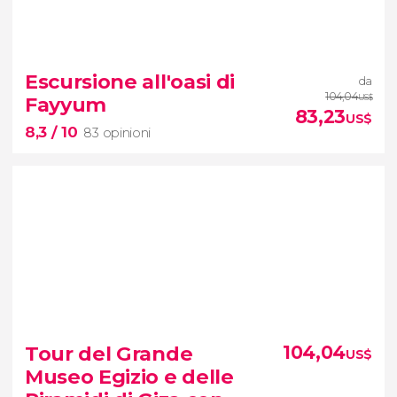
8,5


1.489 opinioni
Escursione all'oasi di
da
escursione
104,04
Fayyum
US$
alle piramidi di Giza, Menfi e Saqqara
83,23
US$
8,3
/ 10
83 opinioni
8,3


83 opinioni
Tour del Grande
104,04
US$
escursione all'oasi di Fayyum
Museo Egizio e delle