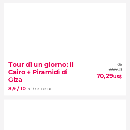
8,3


428 opinioni
Tour di un giorno: Il
da
tour
87,86
Cairo + Piramidi di
US$
al Grande Museo Egizio del Cairo
70,29
US$
Giza
biglietto
pick up e drop off in hotel
8,9
/ 10
419 opinioni