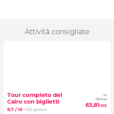
Attività consigliate
Tour completo del
da
79,77
Cairo con biglietti
US$
63,81
US$
8,7
/ 10
1.953 opinioni