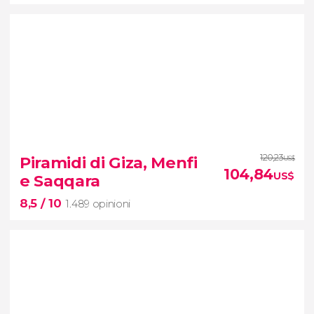
8,7


1.953 opinioni
120,23
Piramidi di Giza, Menfi
US$
104,84
tour completo del Cairo con biglietti inclusi
US$
e Saqqara
8,5
/ 10
1.489 opinioni