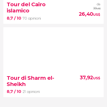
7 opinioni
Tour del Cairo
da
33
islamico
US$
quad nel deserto di Sharm el-Sheikh
26,40
US$
8,7
/ 10
70 opinioni
8,7


70 opinioni
Tour di Sharm el-
37,92
US$
tour del
Sheikh
Cairo islamico
8,7
/ 10
21 opinioni