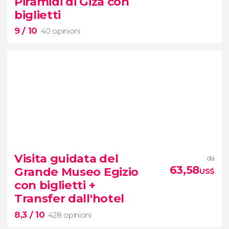
Piramidi di Giza con
biglietti
9
/ 10
40 opinioni
9


40 opinioni
Visita guidata del
da
tour del Grande Museo Egizio e delle Piramidi di
63,58
Grande Museo Egizio
US$
Giza
con biglietti +
Transfer dall'hotel
8,3
/ 10
428 opinioni