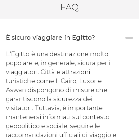
FAQ
È sicuro viaggiare in Egitto?
8,7


L'Egitto è una destinazione molto
21 opinioni
popolare e, in generale, sicura per i
Sharm el-Sheikh
viaggiatori. Città e attrazioni
turistiche come Il Cairo, Luxor e
Aswan dispongono di misure che
garantiscono la sicurezza dei
visitatori. Tuttavia, è importante
mantenersi informati sul contesto
geopolitico e sociale, seguire le
raccomandazioni ufficiali di viaggio e