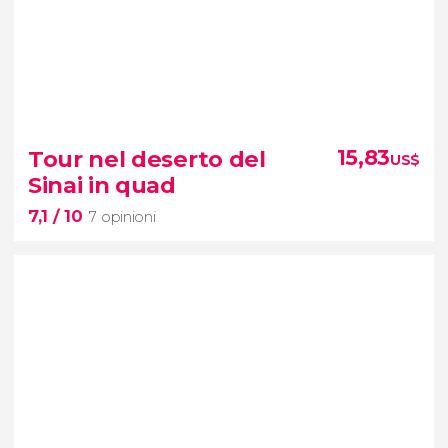
8,1


605 opinioni
Tour nel deserto del
15,83
US$
eredità culturale di Alessandria d'Egitto
Sinai in quad
7,1
/ 10
escursione dal Cairo
7 opinioni
7,1

