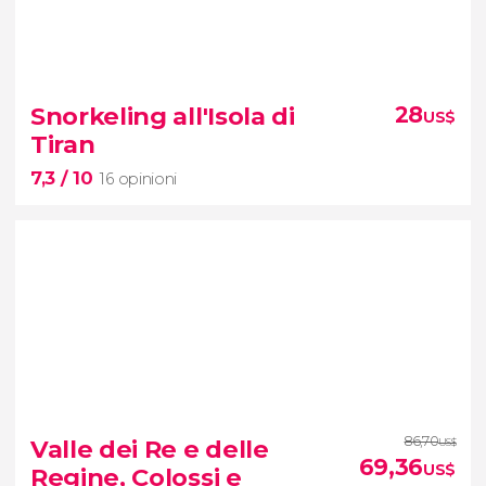
8,9


419 opinioni
Snorkeling all'Isola di
28
US$
Tiran
tour di un giorno in compagnia di una
7,3
/ 10
guida in italiano
16 opinioni
7,3


16 opinioni
86,70
Valle dei Re e delle
US$
69,36
US$
Regine, Colossi e