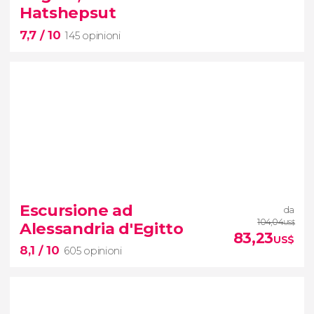
escursione con
snorkeling all'Isola di Tiran
Hatshepsut
7,7
/ 10
145 opinioni
7,7


145 opinioni
Escursione ad
da
necropoli più famosa
104,04
Alessandria d'Egitto
US$
dell'antica Tebe
83,23
US$
8,1
/ 10
605 opinioni