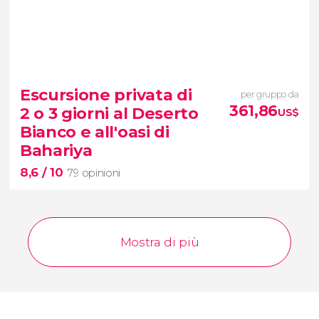
8


2.395 opinioni
Escursione privata di
per gruppo da
361,86
2 o 3 giorni al Deserto
US$
tour di otto giorni in Egitto
Bianco e all'oasi di
Valle dei Re
Bahariya
8,6
/ 10
79 opinioni
Mostra di più
8,6