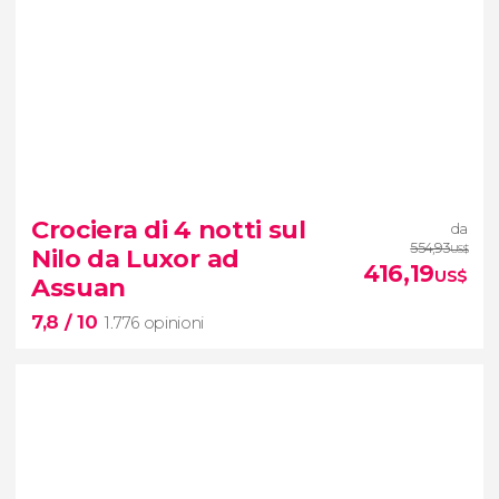
Crociera di 4 notti sul
da
554,93
Nilo da Luxor ad
US$
416,19
US$
Assuan
7,8
/ 10
1.776 opinioni