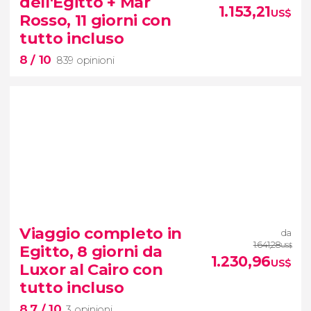
dell'Egitto + Mar
Assuan a Luxor
1.153,21
US$
Rosso, 11 giorni con
tutto incluso
8
/ 10
839 opinioni
8


839 opinioni
Viaggio completo in
da
tour dell'Egitto e del Mar Rosso in 11
1.641,28
Egitto, 8 giorni da
US$
giorni tutto incluso
1.230,96
US$
Luxor al Cairo con
tutto incluso
8,7
/ 10
3 opinioni