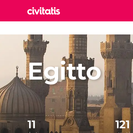
Rom
Italia
Lond
Regno 
Egitto
Edim
Regno 
Marr
Maroc
Istan
Turchia
11
121