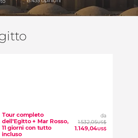
15.435 opinioni
ato
gitto
Tour completo
da
dell'Egitto + Mar Rosso,
1.532,05
US$
11 giorni con tutto
1.149,04
US$
incluso