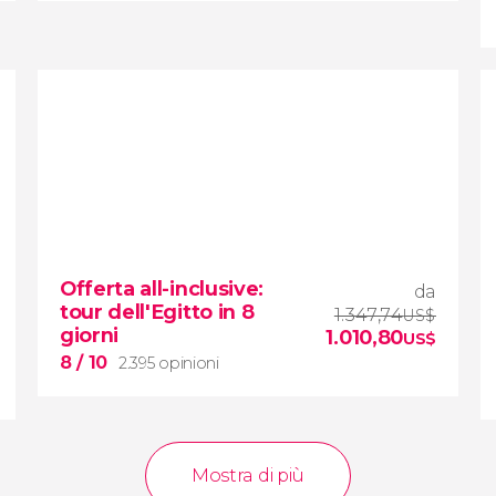
7,4


1.644 opinioni
crociera di tre notti sul
Offerta all-inclusive:
Nilo
da Assuan a Luxor
da
tour dell'Egitto in 8
1.347,74
US$
giorni
1.010,80
US$
8
/ 10
2.395 opinioni
Mostra di più