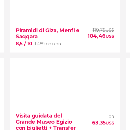
Piramidi di Giza, Menfi e
119,79
US$
104,46
Saqqara
US$
8,5
/ 10
1.489 opinioni
8,5


1.489 opinioni
Visita guidata del
da
escursione
Grande Museo Egizio
63,35
alle piramidi di Giza, Menfi e Saqqara
US$
con biglietti + Transfer