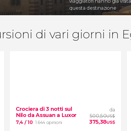
viaggiatori hanno già visit
questa destinazione
rsioni di vari giorni in E
Crociera di 3 notti sul
da
Nilo da Assuan a Luxor
500,50
US$
375,38
7,4
/ 10
US$
1.644 opinioni