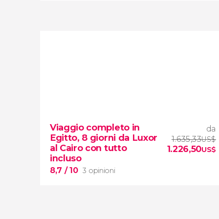
7,8


1.774 opinioni
crociera sul Nilo
Viaggio completo in
da
da
Egitto, 8 giorni da Luxor
Luxor ad Assuan
1.635,33
US$
al Cairo con tutto
1.226,50
US$
incluso
8,7
/ 10
3 opinioni