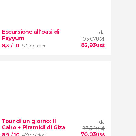
Escursione all'oasi di
da
Fayyum
103,67
US$
82,93
8,3
/ 10
US$
83 opinioni
8,3


83 opinioni
Tour di un giorno: Il
da
escursione all'oasi di Fayyum
Cairo + Piramidi di Giza
87,54
US$
70,03
8,9
/ 10
US$
419 opinioni