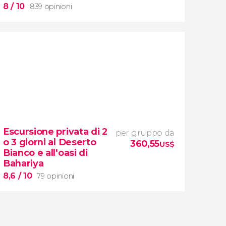
8
/ 10
839 opinioni
8


839 opinioni
Escursione privata di 2
per gruppo da
tour dell'Egitto e del Mar
o 3 giorni al Deserto
360,55
Rosso in 11 giorni tutto incluso
US$
Bianco e all'oasi di
Bahariya
8,6
/ 10
79 opinioni