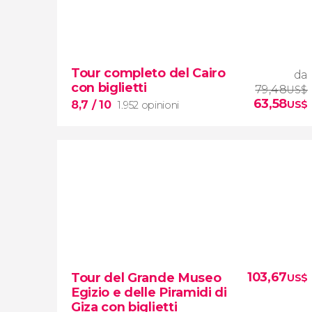
Tour completo del Cairo
da
con biglietti
79,48
US$
63,58
8,7
/ 10
US$
1.952 opinioni
8,7


1.952 opinioni
103,67
Tour del Grande Museo
US$
Egizio e delle Piramidi di
tour completo del Cairo con biglietti
Giza con biglietti
inclusi