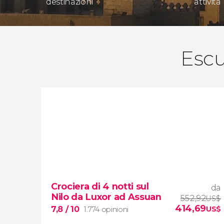
destinazioni
attività
Escu
Crociera di 4 notti sul
da
Nilo da Luxor ad Assuan
552,92
US$
414,69
7,8
/ 10
US$
1.774 opinioni