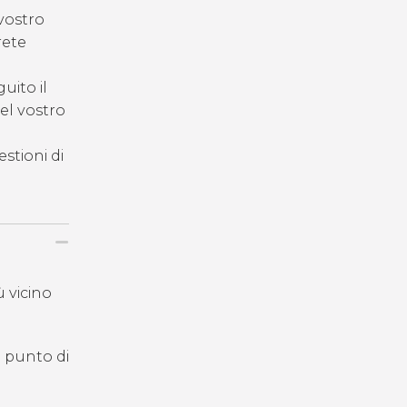
 vostro
rete
uito il
del vostro
estioni di
ù vicino
il punto di