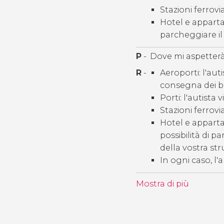
Stazioni ferrovia
Hotel e appartame
parcheggiare il 
P
-
Dove mi aspetterà 
R
-
Aeroporti: l'auti
consegna dei b
Porti: l'autista 
Stazioni ferrovia
Hotel e appartam
possibilità di p
della vostra str
In ogni caso, l
Mostra di più