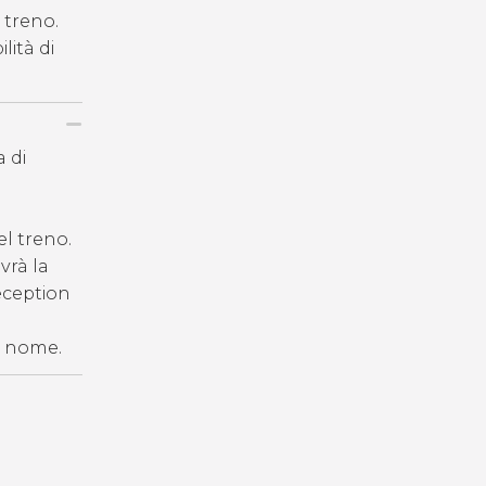
l treno.
lità di
a di
del treno.
vrà la
reception
ro nome.