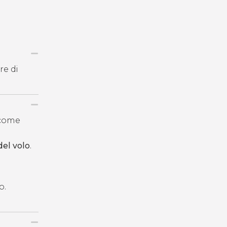
re di
i come
del volo
.
o.