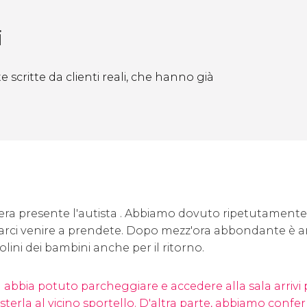
i
 scritte da clienti reali, che hanno già
 era presente l'autista . Abbiamo dovuto ripetutamente
 farci venire a prendete. Dopo mezz'ora abbondante è arr
iolini dei bambini anche per il ritorno.
n abbia potuto parcheggiare e accedere alla sala arrivi 
ssisterla al vicino sportello. D'altra parte, abbiamo conf