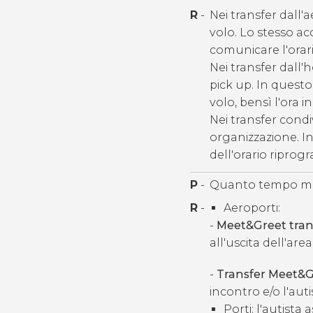
R
-
Nei transfer dall'a
volo. Lo stesso acc
comunicare l'orari
Nei transfer dall'h
pick up. In questo
volo, bensì l'ora i
Nei transfer condiv
organizzazione. I
dell'orario ripro
P
-
Quanto tempo mi a
R
-
Aeroporti:
-
Meet&Greet tran
all'uscita dell'area
-
Transfer Meet&G
incontro e/o l'auti
Porti: l'autista 