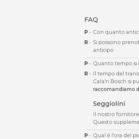
FAQ
P
-
Con quanto anticip
R
-
Si possono prenota
anticipo
P
-
Quanto tempo si i
R
-
Il tempo del trans
Cala'n Bosch si p
raccomandiamo di a
Seggiolini
Il nostro fornitor
Questo supplement
P
-
Qual è l'ora del p