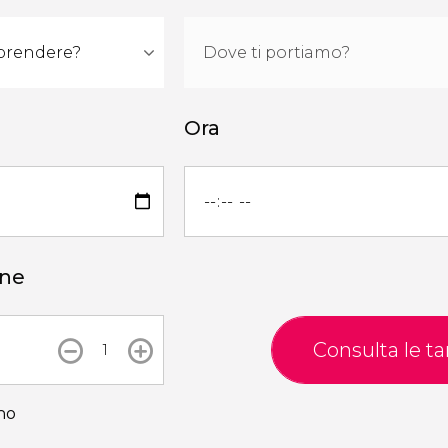
Ora
one
Consulta le tar
no