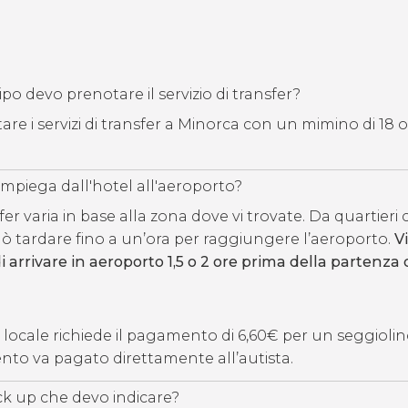
o devo prenotare il servizio di transfer?
re i servizi di transfer a Minorca con un mimino di 18 o
mpiega dall'hotel all'aeroporto?
fer varia in base alla zona dove vi trovate. Da quartier
uò tardare fino a un’ora per raggiungere l’aeroporto.
Vi
rrivare in aeroporto 1,5 o 2 ore prima della partenza 
e locale richiede il pagamento di 6,60€ per un seggiolin
o va pagato direttamente all’autista.
ick up che devo indicare?