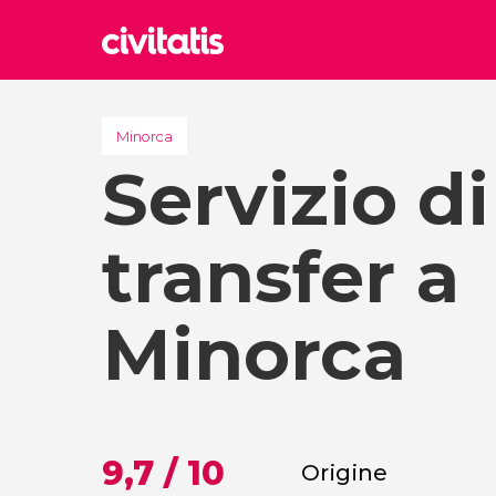
Rom
Italia
Minorca
Servizio di
Lond
Regno 
Edim
transfer a
Regno 
Marr
Maroc
Minorca
Istan
Turchia
9,7 / 10
Origine