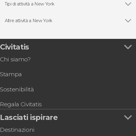
Statua della Libertà
Tipi di attività a New York
National September 11 Memorial & Museum
Vedi
Biglietti per musei e monumenti di New York
Empire State Building
Visite guidate e tour di New York
Altre attività a New York
Rockefeller Center
Free tour di New York
Vedi
Biglietti per SUMMIT One Vanderbilt
Times Square
Pass turistici di New York
Biglietti per Edge
Central Park
Escursioni di un giorno a New York
Tour dei contrasti di New York
Civitatis
Madame Tussauds
Giri in barca a New York
Escursione a Washington DC da New York
Madison Square Garden
Musical di Broadway a New York
Chi siamo?
Tour di Harlem e messa Gospel
Top of The Rock
Giri in elicottero a New York
Biglietti per il Re Leone
Escursioni di vari giorni da New York
Stampa
Escursione alle Cascate del Niagara
Biglietti per l'NBA a New York
Biglietti per il Museo Americano di Storia
Bus turistici di New York
Naturale
Sostenibilità
Biglietti per MJ, il musical di Michael Jackson
Biglietti per il MoMA
Regala Civitatis
Lasciati ispirare
Destinazioni