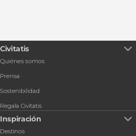
Chessington
Puente de la Torre
Wisley
Galería Nacional
Millennium Bridge
Westminster Hall
Castillo de Windsor
Civitatis
Quiénes somos
Prensa
Sostenibilidad
Regala Civitatis
Inspiración
Destinos