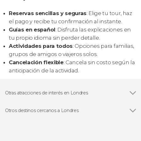
Reservas sencillas y seguras
: Elige tu tour, haz
el pago y recibe tu confirmación al instante.
Guías en español
: Disfruta las explicaciones en
tu propio idioma sin perder detalle.
Actividades para todos
: Opciones para familias,
grupos de amigos o viajeros solos.
Cancelación flexible
: Cancela sin costo según la
anticipación de la actividad.
Otras atracciones de interés en Londres
Ver todas
London Eye
Big Ben
Otros destinos cercanos a Londres
Torre de Londres
Ver todas
Richmond upon Thames
Palacio de Buckingham
Windsor
Catedral de San Pablo de Londres
Chertsey
Abadía de Westminster