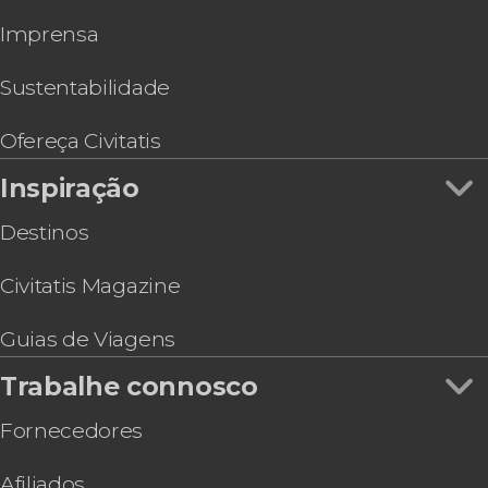
Tour de buggy por Arraial do Cabo
Imprensa
Tour de quadriciclo em Arraial do Cabo
Trilha pela Praia Grande e Janela do Paraíso
Transfer à Ilha Grande
Sustentabilidade
Excursão a Búzios
Ofereça Civitatis
Inspiração
Destinos
Civitatis Magazine
Guias de Viagens
Trabalhe connosco
Fornecedores
Afiliados