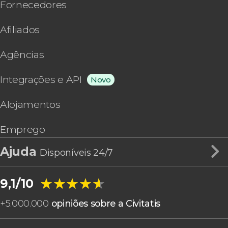
Fornecedores
Afiliados
Agências
Integrações e API
Novo
Alojamentos
Emprego
Ajuda
Disponíveis 24/7
★★★★★
★★★★★
9,1/10
+
5.000.000
opiniões sobre a Civitatis