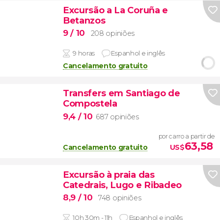
Excursão a La Coruña e
Betanzos
9
/ 10
208 opiniões
9 horas
Espanhol e inglês
Cancelamento gratuito
Transfers em Santiago de
Compostela
9,4
/ 10
687 opiniões
por carro a partir de
63,58
Cancelamento gratuito
US$
Excursão à praia das
Catedrais, Lugo e Ribadeo
8,9
/ 10
748 opiniões
10h 30m - 11h
Espanhol e inglês