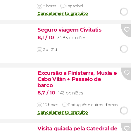
5 horas
Espanhol
Cancelamento gratuito
Seguro viagem Civitatis
8,1
/ 10
3.283 opiniões
3d - 31d
Excursão a Finisterra, Muxía e
Cabo Vilán + Passeio de
barco
8,7
/ 10
143 opiniões
10 horas
Português e outros idiomas
Cancelamento gratuito
Visita guiada pela Catedral de