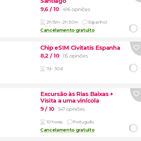
Santiago
9,6
/ 10
496 opiniões
2h 15m - 2h 30m
Espanhol
Cancelamento gratuito
Chip eSIM Civitatis Espanha
8,2
/ 10
115 opiniões
7d - 30d
Excursão às Rias Baixas +
Visita a uma vinícola
9
/ 10
547 opiniões
10 horas
Português
Cancelamento gratuito