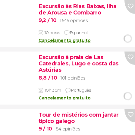
Excursão às Rias Baixas, Ilha
de Arousa e Combarro
9,2
/ 10
1.545 opiniões
10 horas
Espanhol
Cancelamento gratuito
Excursão à praia de Las
Catedrales, Lugo e costa das
Astúrias
8,8
/ 10
101 opiniões
10h 30m
Português
Cancelamento gratuito
Tour de mistérios com jantar
típico galego
9
/ 10
84 opiniões