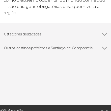
como o extremo ocidental do mundo conhecido
— são paragens obrigatórias para quem visita a
região.
Categorias destacadas
Ver todos
Visitas guiadas e free tours
Free Tour
Outros destinos próximos a Santiago de Compostela
Excursões de um dia
Ver todos
O Faramello
Boqueixón
Cambados
Ézaro
Vilanova de Arousa