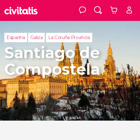
Espanha
Galiza
La Coruña Província
Santiago de
Compostela