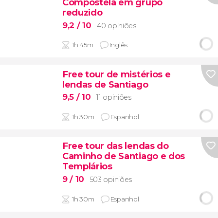
Compostela em grupo
reduzido
9,2
/ 10
40 opiniões
1h 45m
Inglês
Free tour de mistérios e
lendas de Santiago
9,5
/ 10
11 opiniões
1h 30m
Espanhol
Free tour das lendas do
Caminho de Santiago e dos
Templários
9
/ 10
503 opiniões
1h 30m
Espanhol