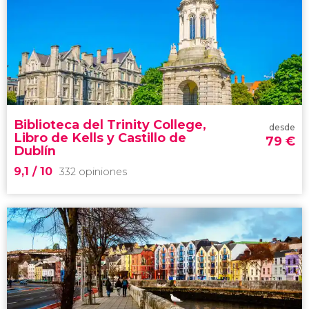
8,3


2.796 opiniones
Jardín de Irlanda
excursión a
Wicklow y Glendalough
Biblioteca del Trinity College,
desde
Libro de Kells y Castillo de
79
€
Dublín
9,1
/ 10
332 opiniones
9,1


332 opiniones
Libro de Kells