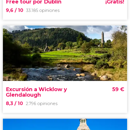
Free tour por Dublín
¡Gratis!
9,6
/ 10
33.185 opiniones
9,6


33.185 opiniones
free tour por Dublín
comenzar a descubrir la capital de Irlanda
Excursión a Wicklow y
59
€
Glendalough
8,3
/ 10
2.796 opiniones