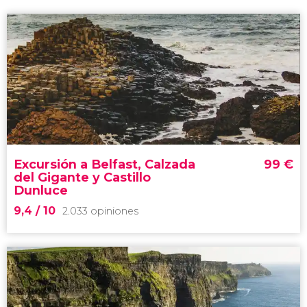
Excursión a Belfast, Calzada
99
€
del Gigante y Castillo
Dunluce
9,4
/ 10
2.033 opiniones
9,4

