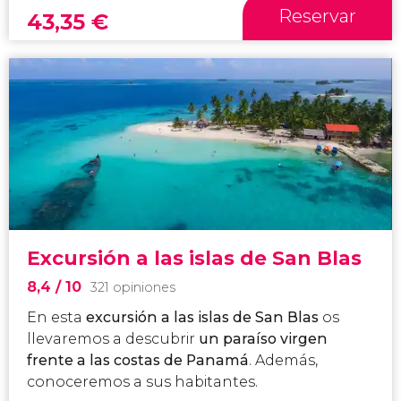
Reservar
43,35
€
Excursión a las islas de San Blas
8,4
/ 10
321 opiniones
En esta
excursión a las islas de San Blas
os
llevaremos a descubrir
un paraíso virgen
frente a las costas de Panamá
. Además,
conoceremos a sus habitantes.