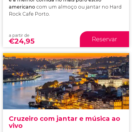
americano
com um almoço ou jantar no Hard
Rock Cafe Porto.
a partir de
Reservar
€
24,95
Cruzeiro com jantar e música ao
vivo