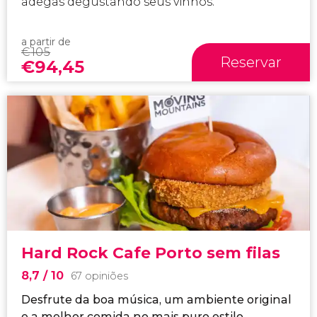
adegas degustando seus vinhos.
a partir de
€
105
Reservar
€
94,45
Hard Rock Cafe Porto sem filas
8,7
/ 10
67 opiniões
Desfrute da boa música, um ambiente original
e a melhor comida no mais puro estilo