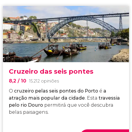
Cruzeiro das seis pontes
8,2
/ 10
15.212 opiniões
O
cruzeiro pelas seis pontes do Porto
é
a
atração mais popular da cidade
. Esta
travessia
pelo rio Douro
permitirá que você descubra
belas paisagens.