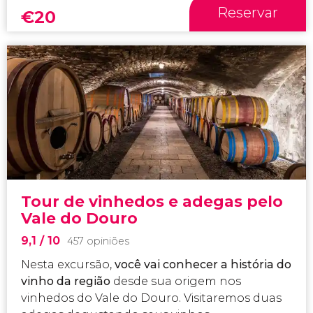
Reservar
€
20
Tour de vinhedos e adegas pelo
Vale do Douro
9,1
/ 10
457 opiniões
Nesta excursão,
você vai conhecer a história do
vinho da região
desde sua origem nos
vinhedos do Vale do Douro. Visitaremos duas