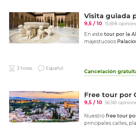
Visita guiada 
9,5
/ 10
15.698 opinion
En este
tour
por la 
majestuosos
Palacio
3 horas
Español
Cancelación gratuit
Free tour por
9,5
/ 10
56.361 opinion
Nuestro
free tour p
principales calles, 