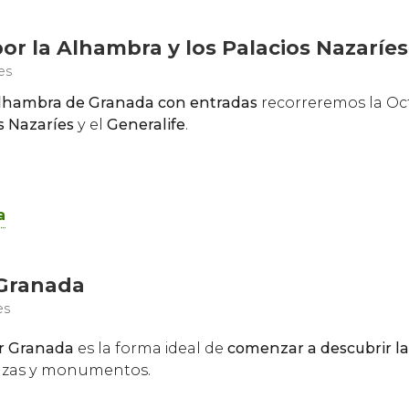
por la Alhambra y los Palacios Nazaríe
es
Alhambra de Granada
con entradas
recorreremos la Oct
s Nazaríes
y el
Generalife
.
a
 Granada
es
or Granada
es la forma ideal de
comenzar a descubrir la
plazas y monumentos.