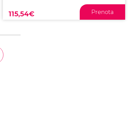
Prenota
115,54
€