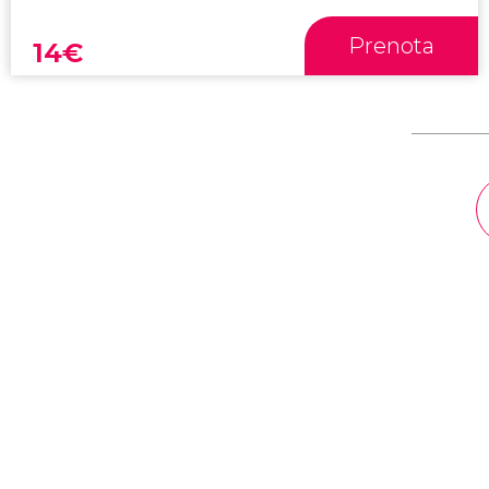
Prenota
14
€