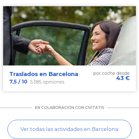
por coche desde
Traslados en Barcelona
43
€
7,5
/ 10
5.385 opiniones
EN COLABORACIÓN CON CIVITATIS
Ver todas las actividades en Barcelona