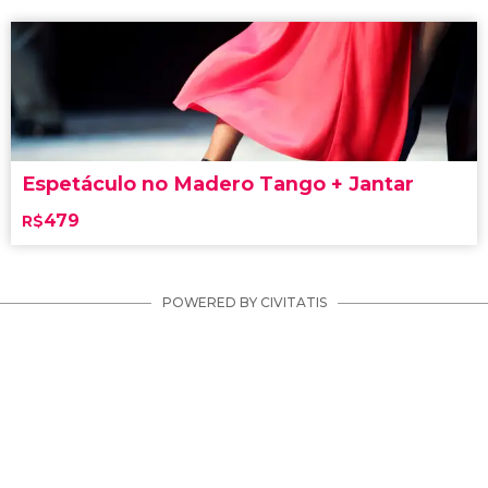
Espetáculo no Madero Tango + Jantar
479
R$
POWERED BY CIVITATIS
Apaixone-se pelas danças e ritmos da Argentina