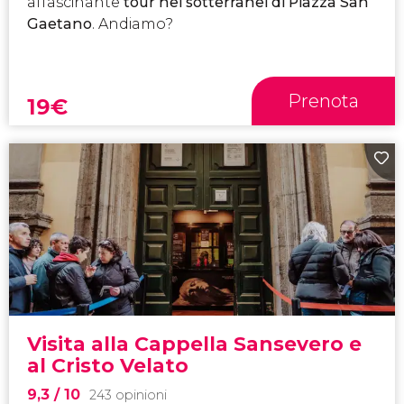
affascinante
tour nei sotterranei di Piazza San
Gaetano
. Andiamo?
Prenota
19
€
Visita alla Cappella Sansevero e
al Cristo Velato
9,3
/ 10
243 opinioni