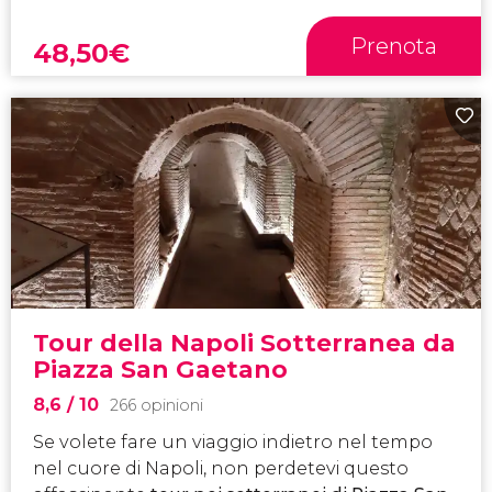
Prenota
48,50
€
Tour della Napoli Sotterranea da
Piazza San Gaetano
8,6
/ 10
266 opinioni
Se volete fare un viaggio indietro nel tempo
nel cuore di Napoli, non perdetevi questo