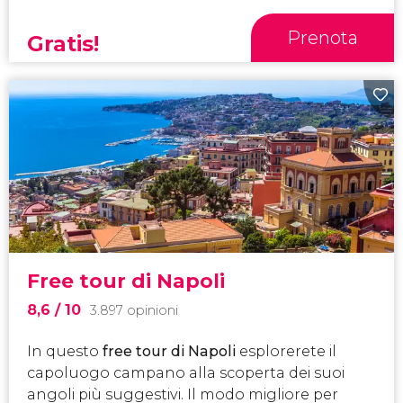
Prenota
Gratis!
Free tour di Napoli
8,6
/ 10
3.897 opinioni
In questo
free tour di Napoli
esplorerete il
capoluogo campano alla scoperta dei suoi
angoli più suggestivi. Il modo migliore per