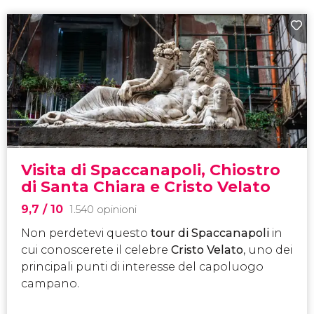
Visita di Spaccanapoli, Chiostro
di Santa Chiara e Cristo Velato
9,7
/ 10
1.540 opinioni
Non perdetevi questo
tour di Spaccanapoli
in
cui conoscerete il celebre
Cristo Velato
, uno dei
principali punti di interesse del capoluogo
campano.