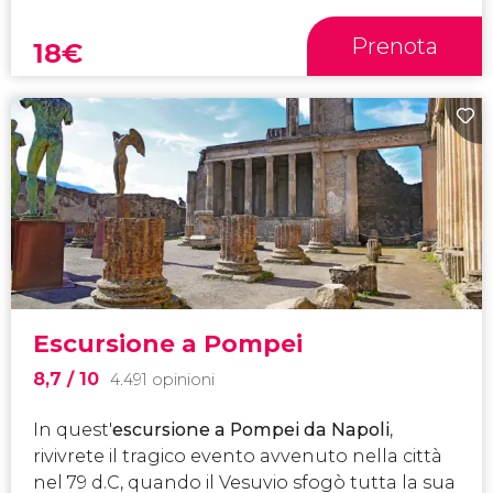
Prenota
18
€
Escursione a Pompei
8,7
/ 10
4.491 opinioni
In quest'
escursione a Pompei da Napoli
,
rivivrete il tragico evento avvenuto nella città
nel 79 d.C, quando il Vesuvio sfogò tutta la sua