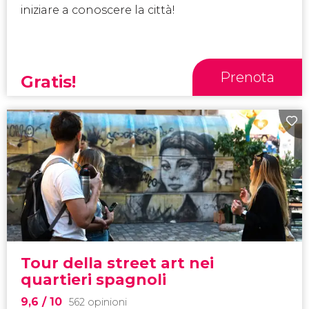
iniziare a conoscere la città!
Prenota
Gratis!
Tour della street art nei
quartieri spagnoli
9,6
/ 10
562 opinioni