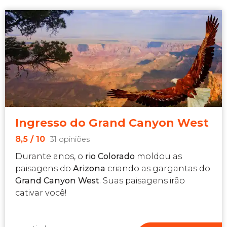
Ingresso do Grand Canyon West
8,5
/ 10
31 opiniões
Durante anos, o
rio Colorado
moldou as
paisagens do
Arizona
criando as gargantas do
Grand Canyon
West
. Suas paisagens irão
cativar você!