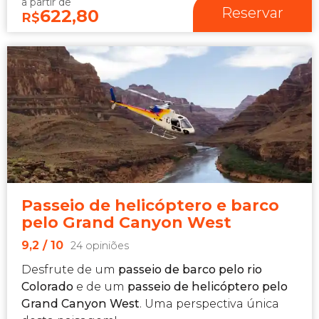
a partir de
Reservar
622,80
R$
Passeio de helicóptero e barco
pelo Grand Canyon West
9,2
/ 10
24 opiniões
Desfrute de um
passeio de barco pelo rio
Colorado
e de um
passeio de helicóptero pelo
Grand Canyon
West
. Uma perspectiva única