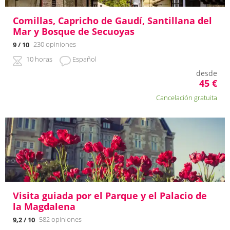
Comillas, Capricho de Gaudí, Santillana del
Mar y Bosque de Secuoyas
230 opiniones
9
/ 10
10 horas
Español
desde
45
€
Cancelación gratuita
Visita guiada por el Parque y el Palacio de
la Magdalena
582 opiniones
9,2
/ 10