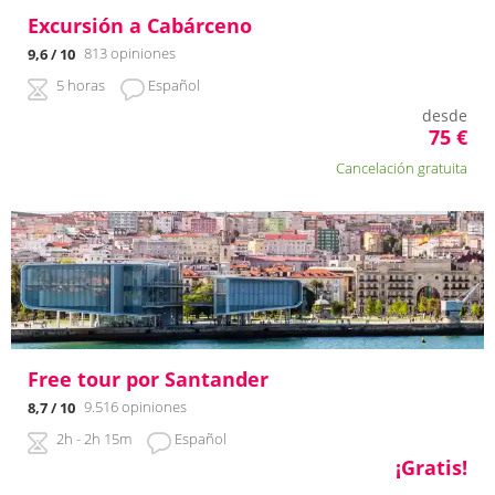
Excursión a Cabárceno
813 opiniones
9,6
/ 10
5 horas
Español
desde
75
€
Cancelación gratuita
Free tour por Santander
9.516 opiniones
8,7
/ 10
2h - 2h 15m
Español
¡Gratis!