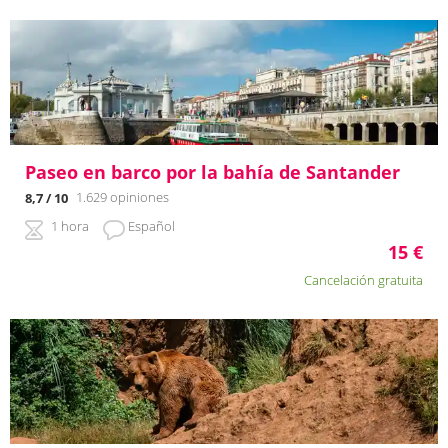
Paseo en barco por la bahía de Santander
1.629 opiniones
8,7
/ 10
1 hora
Español
15
€
Cancelación gratuita