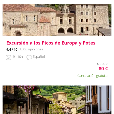
Excursión a los Picos de Europa y Potes
1.363 opiniones
9,4
/ 10
9 - 10h
Español
desde
80
€
Cancelación gratuita