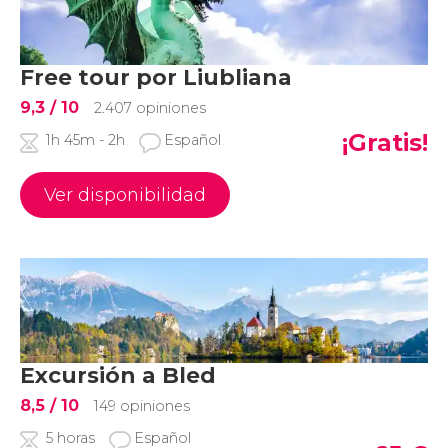
Free tour por Liubliana
9,3
/ 10
2.407 opiniones
¡Gratis!
1h 45m - 2h
Español
Ver disponibilidad
Excursión a Bled
8,5
/ 10
149 opiniones
5 horas
Español