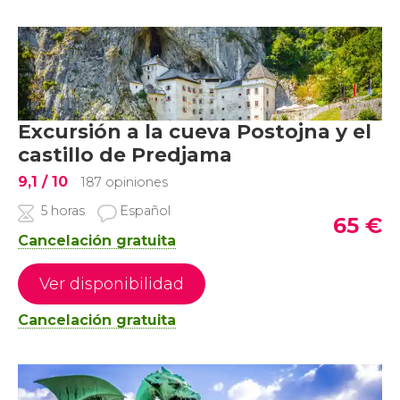
Excursión a la cueva Postojna y el
castillo de Predjama
9,1
/ 10
187 opiniones
5 horas
Español
65
€
Cancelación gratuita
Ver disponibilidad
Cancelación gratuita