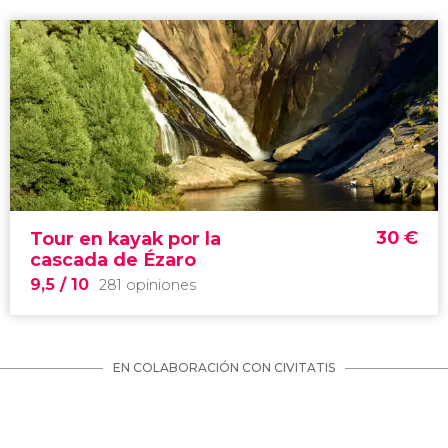
30
€
Tour en kayak por la
cascada de Ézaro
9,5
/ 10
281 opiniones
EN COLABORACIÓN CON CIVITATIS