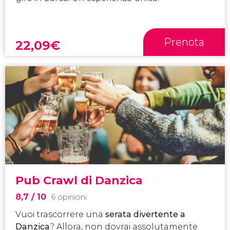
Prenota
22,09
€
Pub Crawl di Danzica
8,7
/ 10
6 opinioni
Vuoi trascorrere una
serata divertente a
Danzica
? Allora, non dovrai assolutamente