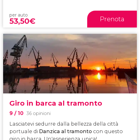
per auto
Prenota
53,50
€
Giro in barca al tramonto
9
/ 10
36 opinioni
Lasciatevi sedurre dalla bellezza della città
portuale di
Danzica al tramonto
con questo
giro in barca. Un'esperienza unica!