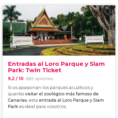
Entradas al Loro Parque y Siam
Park: Twin Ticket
9,2
/ 10
883 opiniones
Si os apasionan los parques acuáticos y
queréis
visitar el zoológico más famoso de
Canarias
, esta
entrada al Loro Parque y Siam
Park
es ideal para vosotros.