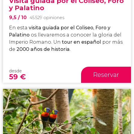
Visita guiada por el Coliseo, Foro
y Palatino
9,5
/ 10
45.529 opiniones
En esta
visita guiada por el Coliseo, Foro y
Palatino
os llevaremos a conocer la gloria del
Imperio Romano. Un
tour en español
por más
de
2000 años de historia
.
desde
Reservar
59
€