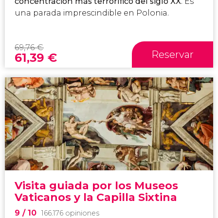
concentración más terrorífico del siglo XX
. Es
una parada imprescindible en Polonia.
69,76
€
Reservar
61,39
€
Visita guiada por los Museos
Vaticanos y la Capilla Sixtina
9
/ 10
166.176 opiniones