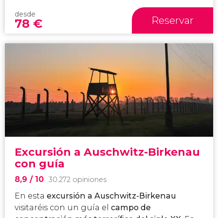
desde
Reservar
78
€
Excursión a Auschwitz-Birkenau
con guía
8,9
/ 10
30.272 opiniones
En esta
excursión a Auschwitz-Birkenau
visitaréis con un guía el
campo de