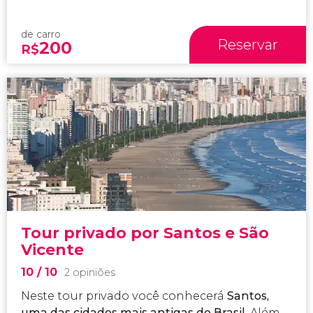
de carro
Reservar
200
R$
Tour privado por Santos e São
Vicente
10
/ 10
2 opiniões
Neste tour privado você conhecerá
Santos,
uma das cidades mais antigas do Brasil
. Além