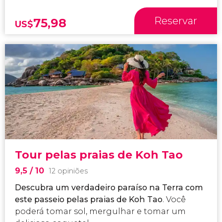
Reservar
75,98
US$
Tour pelas praias de Koh Tao
9,5
/ 10
12 opiniões
Descubra um verdadeiro paraíso na Terra com
este passeio pelas praias de Koh Tao
. Você
poderá tomar sol, mergulhar e tomar um