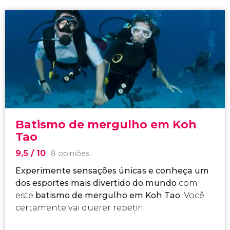
Batismo de mergulho em Koh
Tao
9,5
/ 10
8 opiniões
Experimente sensações únicas e conheça um
dos esportes mais divertido do mundo
com
este
batismo de mergulho em Koh Tao
. Você
certamente vai querer repetir!