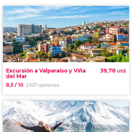
Excursión a Valparaíso y Viña
39,78
US$
del Mar
8,3
/ 10
2.027 opiniones
8,3

