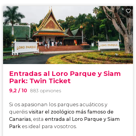
Entradas al Loro Parque y Siam
Park: Twin Ticket
9,2
/ 10
883 opiniones
Si os apasionan los parques acuáticos y
queréis
visitar el zoológico más famoso de
Canarias
, esta
entrada al Loro Parque y Siam
Park
es ideal para vosotros.